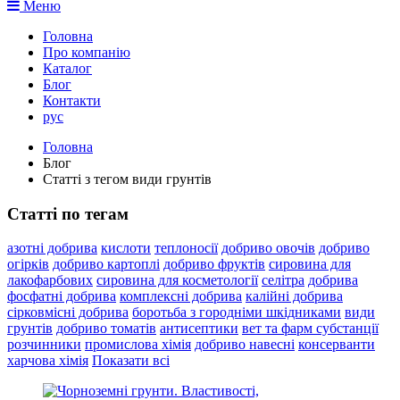
Меню
Головна
Про компанію
Каталог
Блог
Контакти
рус
Головна
Блог
Статті з тегом види грунтів
Статті по тегам
азотні добрива
кислоти
теплоносії
добриво овочів
добриво
огірків
добриво картоплі
добриво фруктів
сировина для
лакофарбових
сировина для косметології
селітра
добрива
фосфатні добрива
комплексні добрива
калійні добрива
сірковмісні добрива
боротьба з городніми шкідниками
види
грунтів
добриво томатів
антисептики
вет та фарм субстанції
розчинники
промислова хімія
добриво навесні
консерванти
харчова хімія
Показати всі