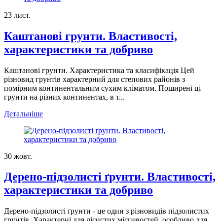
23
лист.
Каштанові грунти. Властивості,
характеристики та добриво
Каштанові грунти. Характеристика та класифікація Цей
різновид грунтів характерний для степових районів з
помірним континентальним сухим кліматом. Поширені ці
грунти на різних континентах, в т...
Детальніше
30
жовт.
Дерено-підзолисті ґрунти. Властивості,
характеристики та добриво
Дерено-підзолисті ґрунти - це один з різновидів підзолистих
грунтів. Характерні для лісистих місцевостей, особливо для