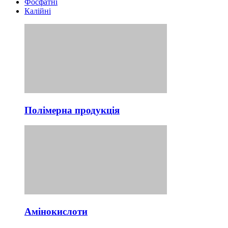
Фосфатні
Калійні
Полімерна продукція
Амінокислоти