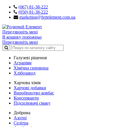
(067) 81-38-222
(050) 81-38-222
marketing@fertelement.com.ua
Передзвоніть мені
В кошику порожньо
Передзвоніть мені
Галузеві рішення
Аграріям
Хімічна сировина
Хлібозавод
Харчова хімія
Харчові добавки
Виробництво ковбас
Консерванти
Підсилювачі смаку
Добрива
Азотні
Селітра