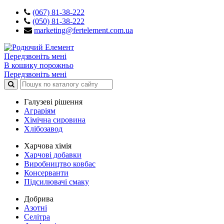
(067) 81-38-222
(050) 81-38-222
marketing@fertelement.com.ua
Передзвоніть мені
В кошику порожньо
Передзвоніть мені
Галузеві рішення
Аграріям
Хімічна сировина
Хлібозавод
Харчова хімія
Харчові добавки
Виробництво ковбас
Консерванти
Підсилювачі смаку
Добрива
Азотні
Селітра