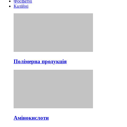
Фосфатні
Калійні
Полімерна продукція
Амінокислоти