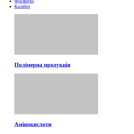
Фосфатні
Калійні
Полімерна продукція
Амінокислоти