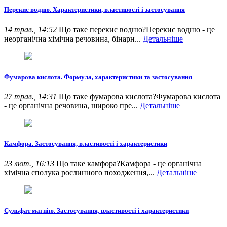
Перекис водню. Характеристики, властивості і застосування
14 трав., 14:52
Що таке перекис водню?Перекис водню - це
неорганічна хімічна речовина, бінарн...
Детальніше
Фумарова кислота. Формула, характеристики та застосування
27 трав., 14:31
Що таке фумарова кислота?Фумарова кислота
- це органічна речовина, широко пре...
Детальніше
Камфора. Застосування, властивості і характеристики
23 лют., 16:13
Що таке камфора?Камфора - це органічна
хімічна сполука рослинного походження,...
Детальніше
Сульфат магнію. Застосування, властивості і характеристики