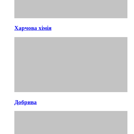
Харчова хімія
Добрива