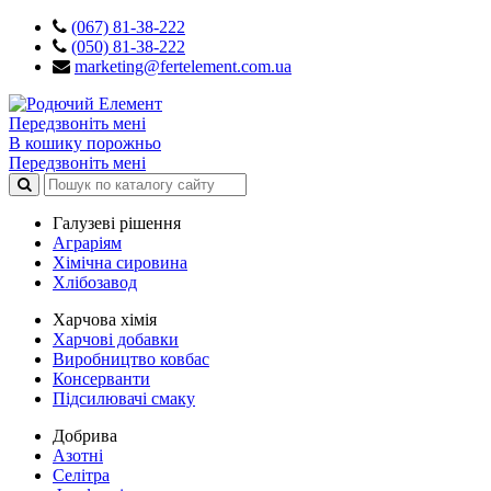
(067) 81-38-222
(050) 81-38-222
marketing@fertelement.com.ua
Передзвоніть мені
В кошику порожньо
Передзвоніть мені
Галузеві рішення
Аграріям
Хімічна сировина
Хлібозавод
Харчова хімія
Харчові добавки
Виробництво ковбас
Консерванти
Підсилювачі смаку
Добрива
Азотні
Селітра