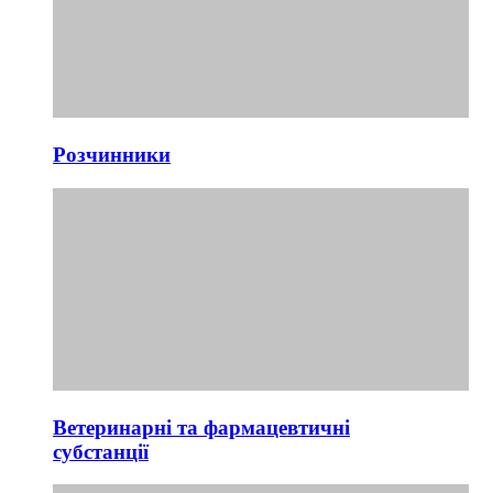
Розчинники
Ветеринарні та фармацевтичні
субстанції