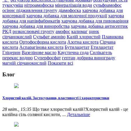
тукосуміш
нітроамофоска
мінералізація води
сульфоамофос
осіннє підживлення грунту
діамофоска
харчова добавка для
консервації
харчова добавка для молочної продукції
харчова
добавка для напівфабрикатів
харчова добавка для пивоваріння
харчова добавка для виноробства
харчова добавка антисептик
РКД
розкислювачі грунту
амофос
калимаг
цинк
сірчанокислий
Сульфат амонію
Калій хлористий
Плавикова
кислота
Ортофосфорна кислота
Азотна кислота
Сірчана
кислота
Аспарагінова кислота
Бутилацетат
Етилацетат
Гліцерин
Вазелінове масло
Каустична сода
Силікагель
перекис водню
Суперфосфат
гептан
добрива винограду
магній сірчанокислий
Показати всі
Блог
Хлористий калій. Застосування, властивості і характеристики
28 квіт., 15:35
Що таке хлористий калій?Хлористий калій - це
калійна сіль соляної кислоти, ...
Детальніше