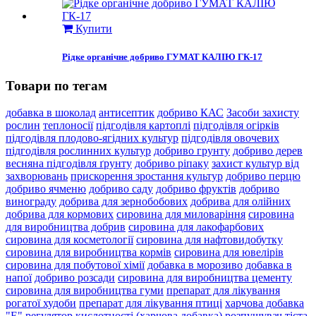
Купити
Рідке органічне добриво ГУМАТ КАЛІЮ ГК-17
Товари по тегам
добавка в шоколад
антисептик
добриво КАС
Засоби захисту
рослин
теплоносії
підгодівля картоплі
підгодівля огірків
підгодівля плодово-ягідних культур
підгодівля овочевих
підгодівля рослинних культур
добриво грунту
добриво дерев
весняна підгодівля ґрунту
добриво ріпаку
захист культур від
захворювань
прискорення зростання культур
добриво перцю
добриво ячменю
добриво саду
добриво фруктів
добриво
винограду
добрива для зернобобових
добрива для олійних
добрива для кормових
сировина для миловаріння
сировина
для виробництва добрив
сировина для лакофарбових
сировина для косметології
сировина для нафтовидобутку
сировина для виробництва кормів
сировина для ювелірів
сировина для побутової хімії
добавка в морозиво
добавка в
напої
добриво розсади
сировина для виробництва цементу
сировина для виробництва гуми
препарат для лікування
рогатої худоби
препарат для лікування птиці
харчова добавка
"Е"
регулятор кислотності (харчова добавка)
розпушувач тіста