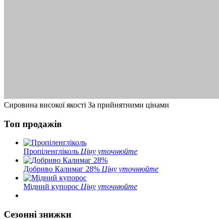
Сировина високої якості
За прийнятними цінами
Топ продажів
Пропіленгліколь
Ціну уточнюйте
Добриво Калимаг 28%
Ціну уточнюйте
Мідний купорос
Ціну уточнюйте
Сезонні знижки