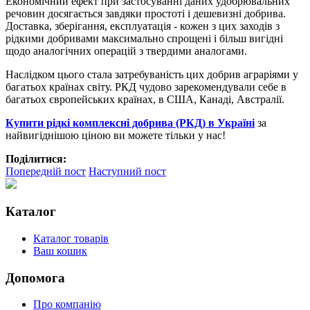
Економічний ефект при застосуванні даних удобрювальних
речовин досягається завдяки простоті і дешевизні добрива.
Доставка, зберігання, експлуатація - кожен з цих заходів з
рідкими добривами максимально спрощені і більш вигідні
щодо аналогічних операцій з твердими аналогами.
Наслідком цього стала затребуваність цих добрив аграріями у
багатьох країнах світу. РКД чудово зарекомендували себе в
багатьох європейських країнах, в США, Канаді, Австралії.
Купити рідкі комплексні добрива (РКД) в Україні
за
найвигіднішою ціною ви можете тільки у нас!
Поділитися:
Попередній пост
Наступний пост
Каталог
Каталог товарів
Ваш кошик
Допомога
Про компанію