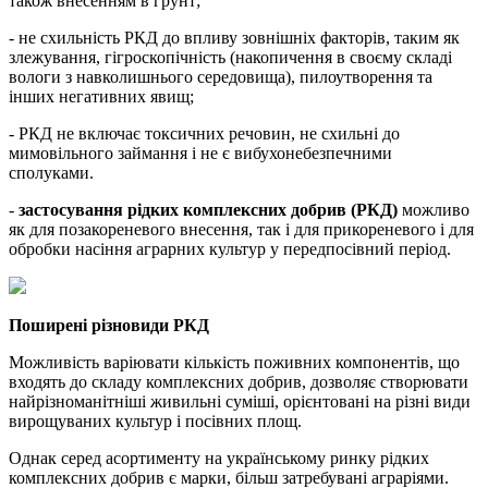
також внесенням в грунт;
- не схильність РКД до впливу зовнішніх факторів, таким як
злежування, гігроскопічність (накопичення в своєму складі
вологи з навколишнього середовища), пилоутворення та
інших негативних явищ;
- РКД не включає токсичних речовин, не схильні до
мимовільного займання і не є вибухонебезпечними
сполуками.
-
застосування рідких комплексних добрив (РКД)
можливо
як для позакореневого внесення, так і для прикореневого і для
обробки насіння аграрних культур у передпосівний період.
Поширені різновиди РКД
Можливість варіювати кількість поживних компонентів, що
входять до складу комплексних добрив, дозволяє створювати
найрізноманітніші живильні суміші, орієнтовані на різні види
вирощуваних культур і посівних площ.
Однак серед асортименту на українському ринку рідких
комплексних добрив є марки, більш затребувані аграріями.