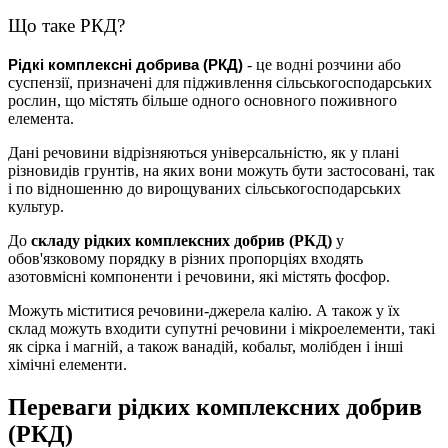
Що таке РКД?
Рідкі комплексні добрива (РКД)
- це
водні розчини або
суспензії, призначені для підживлення сільськогосподарських
рослин, що містять більше одного основного поживного
елемента.
Дані речовини відрізняються універсальністю, як у плані
різновидів грунтів, на яких вони можуть бути застосовані, так
і по відношенню до вирощуваних сільськогосподарських
культур.
До
складу рідких комплексних добрив (РКД)
у
обов'язковому порядку в різних пропорціях входять
азотовмісні компоненти і речовини, які містять фосфор.
Можуть міститися речовини-джерела калію. А також у їх
склад можуть входити супутні речовини і мікроелементи, такі
як сірка і магній, а також ванадій, кобальт, молібден і інші
хімічні елементи.
Переваги рідких комплексних добрив
(РКД)