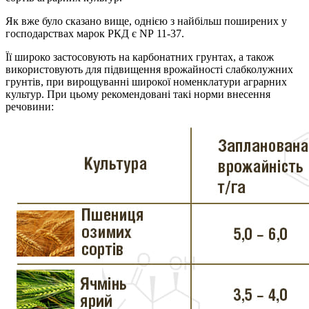
Як вже було сказано вище, однією з найбільш поширених у
господарствах марок РКД є NР 11-37.
Її широко застосовують на карбонатних грунтах, а також
використовують для підвищення врожайності слабколужних
грунтів, при вирощуванні широкої номенклатури аграрних
культур. При цьому рекомендовані такі норми внесення
речовини: