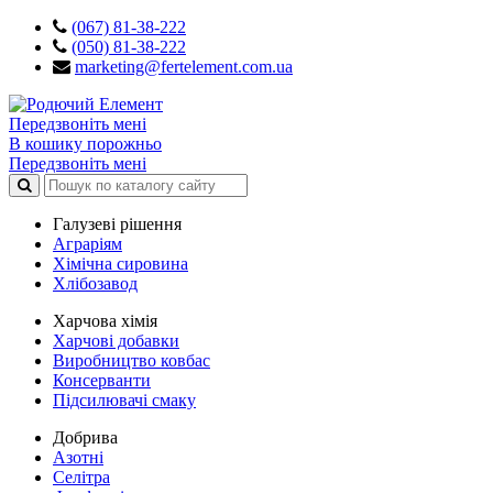
(067) 81-38-222
(050) 81-38-222
marketing@fertelement.com.ua
Передзвоніть мені
В кошику порожньо
Передзвоніть мені
Галузеві рішення
Аграріям
Хімічна сировина
Хлібозавод
Харчова хімія
Харчові добавки
Виробництво ковбас
Консерванти
Підсилювачі смаку
Добрива
Азотні
Селітра