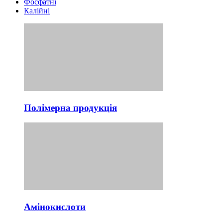
Фосфатні
Калійні
Полімерна продукція
Амінокислоти