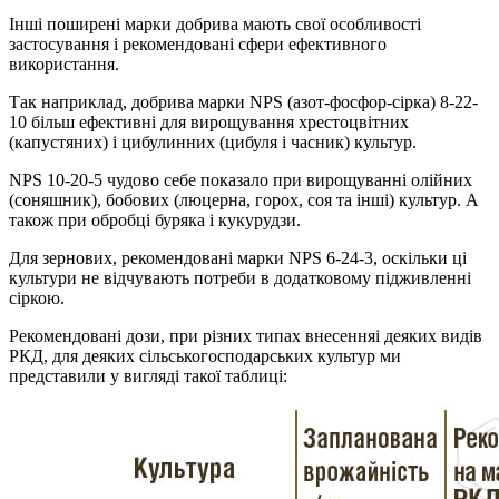
Інші поширені марки добрива мають свої особливості
застосування і рекомендовані сфери ефективного
використання.
Так наприклад, добрива марки NРS (азот-фосфор-сірка) 8-22-
10 більш ефективні для вирощування хрестоцвітних
(капустяних) і цибулинних (цибуля і часник) культур.
NРS 10-20-5 чудово себе показало при вирощуванні олійних
(соняшник), бобових (люцерна, горох, соя та інші) культур. А
також при обробці буряка і кукурудзи.
Для зернових, рекомендовані марки NРS 6-24-3, оскільки ці
культури не відчувають потреби в додатковому підживленні
сіркою.
Рекомендовані дози, при різних типах внесенняі деяких видів
РКД, для деяких сільськогосподарських культур ми
представили у вигляді такої таблиці: