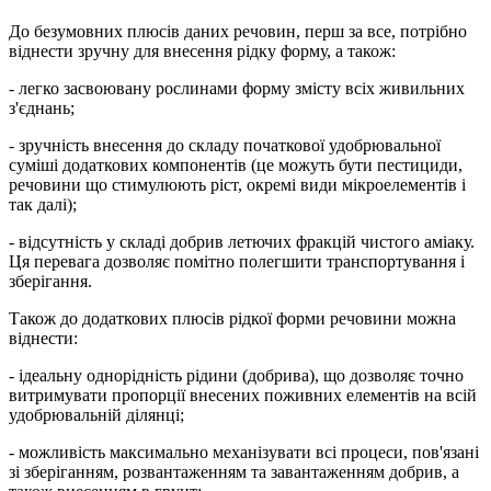
До безумовних плюсів даних речовин, перш за все, потрібно
віднести зручну для внесення рідку форму, а також:
- легко засвоювану рослинами форму змісту всіх живильних
з'єднань;
- зручність внесення до складу початкової удобрювальної
суміші додаткових компонентів (це можуть бути пестициди,
речовини що стимулюють ріст, окремі види мікроелементів і
так далі);
- відсутність у складі добрив летючих фракцій чистого аміаку.
Ця перевага дозволяє помітно полегшити транспортування і
зберігання.
Також до додаткових плюсів рідкої форми речовини можна
віднести:
- ідеальну однорідність рідини (добрива), що дозволяє точно
витримувати пропорції внесених поживних елементів на всій
удобрювальній ділянці;
- можливість максимально механізувати всі процеси, пов'язані
зі зберіганням, розвантаженням та завантаженням добрив, а