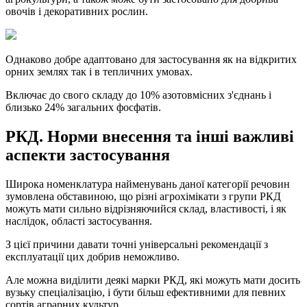
овочів і декоративних рослин.
Однаково добре адаптовано для застосування як на відкритих
орних землях так і в тепличних умовах.
Включає до свого складу до 10% азотовмісних з'єднань і
близько 24% загальних фосфатів.
РКД. Норми внесення та інші важливі
аспекти застосування
Широка номенклатура найменувань даної категорії речовин
зумовлена обставиною, що різні агрохімікати з групи РКД
можуть мати сильно відрізняючийся склад, властивості, і як
наслідок, області застосування.
З цієї причини давати точні універсальні рекомендації з
експлуатації цих добрив неможливо.
Але можна виділити деякі марки РКД, які можуть мати досить
вузьку спеціалізацію, і бути більш ефективними для певних
сортів аграрних культур.