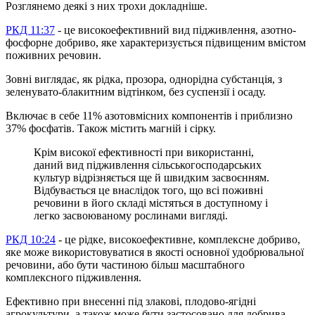
Розглянемо деякі з них трохи докладніше.
РКД 11:37
- це високоефективний вид підживлення, азотно-
фосфорне добриво, яке характеризується підвищеним вмістом
поживних речовин.
Зовні виглядає, як рідка, прозора, однорідна субстанція, з
зеленувато-блакитним відтінком, без суспензії і осаду.
Включає в себе 11% азотовмісних компонентів і приблизно
37% фосфатів. Також містить магній і сірку.
Крім високої ефективності при використанні,
даний вид підживлення сільськогосподарських
культур відрізняється ще й швидким засвоєнням.
Відбувається це внаслідок того, що всі поживні
речовини в його складі містяться в доступному і
легко засвоюваному рослинами вигляді.
РКД 10:24
- це
рідке, високоефективне, комплексне добриво,
яке може використовуватися в якості основної удобрювальної
речовини, або бути частиною більш масштабного
комплексного підживлення.
Ефективно при внесенні під злакові, плодово-ягідні
агрокультури, а також може бути застосовано для добрива