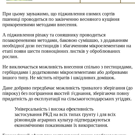
При цьому зауважимо, що підживлення озимих сортів
пшениці проводиться по закінченню весняного кущіння
прикореневими методами внесення.
А підживлення ріпаку та соняшнику проводиться
позакореневими методами, баковою сумішшю, з додаванням
необхідної дози пестицидів і збагаченням мікроелементами на
етапі появи шести повноцінних листків у оброблюваних
рослин.
Не виключається можливість внесення спільно з пестицидами,
гербіцидами і додатковими мікроелементами або добривами
іншого типу. Не містить нітратів і шкідливих домішок.
Дане добриво передбачає можливість тривалого зберігання (до
півроку) без погіршення якостей з'єднання, зберігаючи повну
придатність до експлуатації на сільськогосподарських угіддях.
Універсальність і висока ефективність
застосування РКД на всіх типах ґрунту і для всіх
різновидів аграрних культур підтверджуються
економічними показниками їх використання.