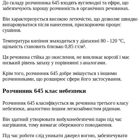
До складу розчинника 645 входять вуглеводні та ефіри, що
забезпечують хорошу розчинність в органічних речовинах.
Він характеризується високою летючістю, що дозволяє швидко
випаровуватися після нанесення, прискорюючи процес
сушіння.
Температура кипіння знаходиться у діапазоні 80 - 120 °C,
щільність становить близько 0,85 г/см³.
Ця речовина стійка до окислення, не викликає корозії і має
низький рівень запаху у порівнянні з аналогами.
Крім того, розчинник 645 добре змішується з іншими
розчинниками, що розширює сфери його застосування.
Розчинник 645 клас небезпеки
Розчинник 645 класифікується як речовина третього класу
небезпеки, аналогічно іншим легкозаймистим рідинам.
Він здатний утворювати вибухонебезпечні пари під час
нагрівання, тому вимагає обережного поводження.
Під час роботи слід уникати джерел вогню, забезпечувати