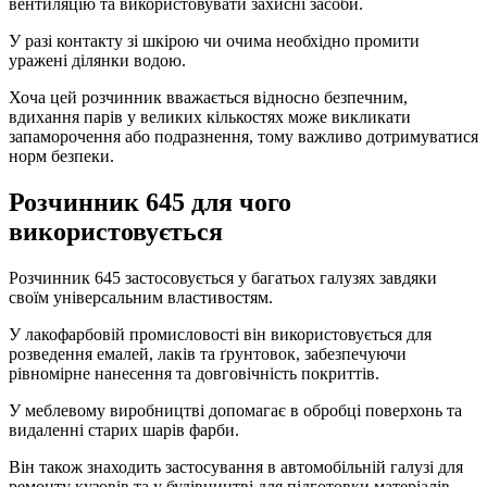
вентиляцію та використовувати захисні засоби.
У разі контакту зі шкірою чи очима необхідно промити
уражені ділянки водою.
Хоча цей розчинник вважається відносно безпечним,
вдихання парів у великих кількостях може викликати
запаморочення або подразнення, тому важливо дотримуватися
норм безпеки.
Розчинник 645 для чого
використовується
Розчинник 645 застосовується у багатьох галузях завдяки
своїм універсальним властивостям.
У лакофарбовій промисловості він використовується для
розведення емалей, лаків та ґрунтовок, забезпечуючи
рівномірне нанесення та довговічність покриттів.
У меблевому виробництві допомагає в обробці поверхонь та
видаленні старих шарів фарби.
Він також знаходить застосування в автомобільній галузі для
ремонту кузовів та у будівництві для підготовки матеріалів.