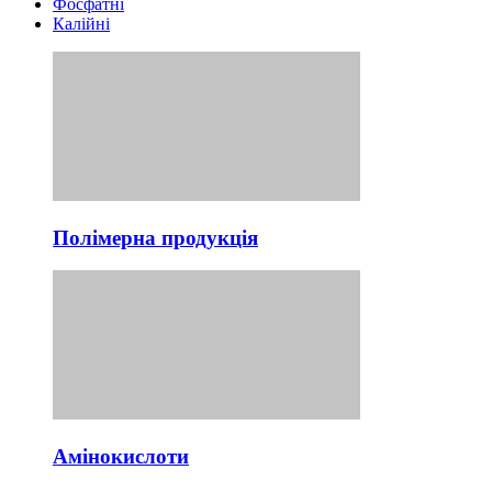
Фосфатні
Калійні
Полімерна продукція
Амінокислоти