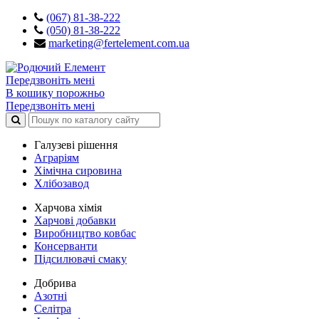
(067) 81-38-222
(050) 81-38-222
marketing@fertelement.com.ua
Передзвоніть мені
В кошику порожньо
Передзвоніть мені
Галузеві рішення
Аграріям
Хімічна сировина
Хлібозавод
Харчова хімія
Харчові добавки
Виробництво ковбас
Консерванти
Підсилювачі смаку
Добрива
Азотні
Селітра