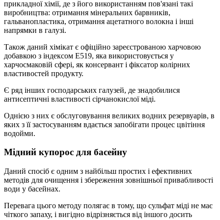
прикладної хімії, де з його використанням пов'язані такі
виробництва: отримання мінеральних барвників,
гальванопластика, отримання ацетатного волокна і інші
напрямки в галузі.
Також даний хімікат є офіційно зареєстрованою харчовою
добавкою з індексом Е519, яка використовується у
харчосмаковій сфері, як консервант і фіксатор колірних
властивостей продукту.
Є ряд інших господарських галузей, де знадобилися
антисептичні властивості сірчанокислої міді.
Однією з них є обслуговування великих водних резервуарів, в
яких з її застосуванням вдається запобігати процес цвітіння
водойми.
Мідний купорос для басейну
Даний спосіб є одним з найбільш простих і ефективних
методів для очищення і збереження зовнішньої привабливості
води у басейнах.
Перевага цього методу полягає в тому, що сульфат міді не має
чіткого запаху, і вигідно відрізняється від іншого досить