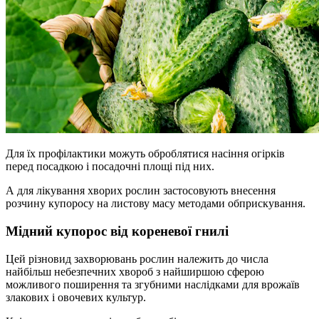
Для їх профілактики можуть оброблятися насіння огірків
перед посадкою і посадочні площі під них.
А для лікування хворих рослин застосовують внесення
розчину купоросу на листову масу методами обприскування.
Мідний купорос від кореневої гнилі
Цей різновид захворювань рослин належить до числа
найбільш небезпечних хвороб з найширшою сферою
можливого поширення та згубними наслідками для врожаїв
злакових і овочевих культур.