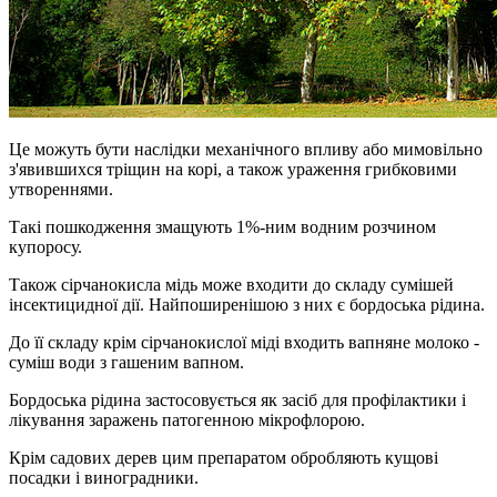
Це можуть бути наслідки механічного впливу або мимовільно
з'явившихся тріщин на корі, а також ураження грибковими
утвореннями.
Такі пошкодження змащують 1%-ним водним розчином
купоросу.
Також сірчанокисла мідь може входити до складу сумішей
інсектицидної дії. Найпоширенішою з них є бордоська рідина.
До її складу крім сірчанокислої міді входить вапняне молоко -
суміш води з гашеним вапном.
Бордоська рідина застосовується як засіб для профілактики і
лікування заражень патогенною мікрофлорою.
Крім садових дерев цим препаратом обробляють кущові
посадки і виноградники.