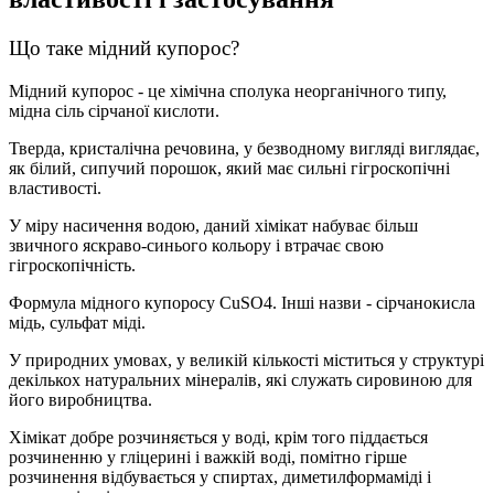
Що таке мідний купорос?
Мідний купорос - це хімічна сполука неорганічного типу,
мідна сіль сірчаної кислоти.
Тверда, кристалічна речовина, у безводному вигляді виглядає,
як білий, сипучий порошок, який має сильні гігроскопічні
властивості.
У міру насичення водою, даний хімікат набуває більш
звичного яскраво-синього кольору і втрачає свою
гігроскопічність.
Формула мідного купоросу CuSO4. Інші назви - сірчанокисла
мідь, сульфат міді.
У природних умовах, у великій кількості міститься у структурі
декількох натуральних мінералів, які служать сировиною для
його виробництва.
Хімікат добре розчиняється у воді, крім того піддається
розчиненню у гліцерині і важкій воді, помітно гірше
розчинення відбувається у спиртах, диметилформаміді і