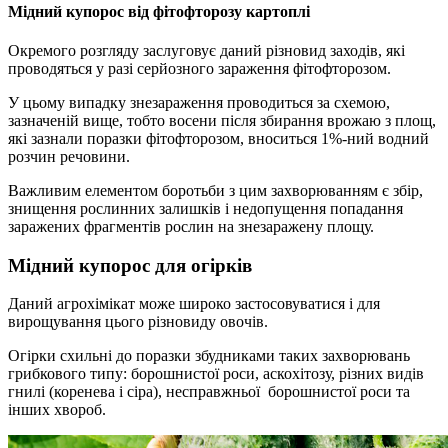
Мідний купорос від фітофторозу картоплі
Окремого розгляду заслуговує даний різновид заходів, які
проводяться у разі серйозного зараження фітофторозом.
У цьому випадку знезараження проводиться за схемою,
зазначеній вище, тобто восени після збирання врожаю з площ,
які зазнали поразки фітофторозом, вноситься 1%-ний водний
розчин речовини.
Важливим елементом боротьби з цим захворюванням є збір,
знищення рослинних залишків і недопущення попадання
заражених фрагментів рослин на знезаражену площу.
Мідний купорос для огірків
Даний агрохімікат може широко застосовуватися і для
вирощування цього різновиду овочів.
Огірки схильні до поразки збудниками таких захворювань
грибкового типу: борошнистої роси, аскохітозу, різних видів
гнилі (коренева і сіра), несправжньої борошнистої роси та
інших хвороб.