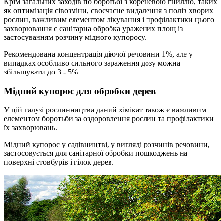
Крім загальних заходів по боротьбі з кореневою гниллю, таких
як оптимізація сівозміни, своєчасне видалення з полів хворих
рослин, важливим елементом лікування і профілактики цього
захворювання є санітарна обробка уражених площ із
застосуванням розчину мідного купоросу.
Рекомендована концентрація діючої речовини 1%, але у
випадках особливо сильного зараження дозу можна
збільшувати до 3 - 5%.
Мідний купорос для обробки дерев
У цій галузі рослинництва даний хімікат також є важливим
елементом боротьби за оздоровлення рослин та профілактики
їх захворювань.
Мідний купорос у садівництві, у вигляді розчинів речовини,
застосовується для санітарної обробки пошкоджень на
поверхні стовбурів і гілок дерев.