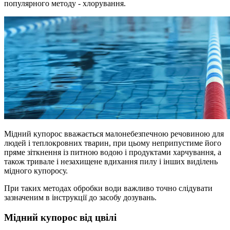
популярного методу - хлорування.
Мідний купорос вважається малонебезпечною речовиною для
людей і теплокровних тварин, при цьому неприпустиме його
пряме зіткнення із питною водою і продуктами харчування, а
також тривале і незахищене вдихання пилу і інших виділень
мідного купоросу.
При таких методах обробки води важливо точно слідувати
зазначеним в інструкції до засобу дозувань.
Мідний купорос від цвілі