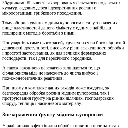
Збудниками більшості захворювань у сільськогосподарських
культур, садових дерев і декоративних рослин є
мікроорганізми грибкового походження.
Тому обприскування мідним купоросом в силу зазначених
вище властивостей даного хімікату є одним з найбільш
поширених методів боротьби з ними.
Популярність саме цього засобу грунтується на його відносній
дешевизні, доступності, високому рівні ефективності обробки
і простоті застосування, як для великих фермерських
господарств, так і для пересічного городника.
А також важливою перевагою залишається те, що
сірчанокисла мідь не належить до числа вибухо і
пожежонебезпечних реактивів.
При цьому в комплекс даних заходів може входити, як
безпосередня обробка рослин мідним купоросом, так і
протруювання ґрунту на різних ділянках, господарських
споруд, теплиць і насіннєвого матеріалу.
Знезараження ґрунту мідним купоросом
У ряді випадків фунгіцидна обробка повинна починатися з