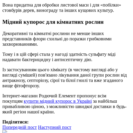
Вона придатна для обробки листової маси і для «побілки»
стовбурів дерев, винограду та інших кущових культур.
Мідний купорос для кімнатних рослин
Декоративні та кімнатні рослини не менше інших
представників флори схильні до поразки грибковими
захворюваннями.
Тому і в цій сфері стала у нагоді здатність сульфату міді
надавати бактерицидну і антисептичну дію.
Із застосуванням цього хімікату (в чистому вигляді або у
вигляді сумішей) пов'язано лікування даної групи рослин від
антракнозу, септоріозу, сірої та білої гнилі та вже згаданого
вище фітофторозу.
Інтернет-магазин Родючий Елемент пропонує всім
покупцям
купити мідний купорос в Україні
за найбільш
привабливою ціною, з можливістю швидкої доставки в будь-
який регіон нашої країни.
Поділитися:
Попередній пост
Наступний пост