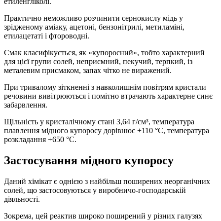
етиленгліколі.
Практично неможливо розчинити сернокислу мідь у
зрідженому аміаку, ацетоні, бензонітрилі, метиламіні,
етилацетаті і фтороводні.
Смак класифікується, як «купоросний», тобто характерний
для цієї групи солей, неприємний, пекучий, терпкий, із
металевим присмаком, запах чітко не виражений.
При тривалому зіткненні з навколишнім повітрям кристали
речовини вивітрюються і помітно втрачають характерне синє
забарвлення.
Щільність у кристалічному стані 3,64 г/см³, температура
плавлення мідного купоросу дорівнює +110 °C, температура
розкладання +650 °C.
Застосування мідного купоросу
Даний хімікат є однією з найбільш поширених неорганічних
солей, що застосовуються у виробничо-господарській
діяльності.
Зокрема, цей реактив широко поширений у різних галузях