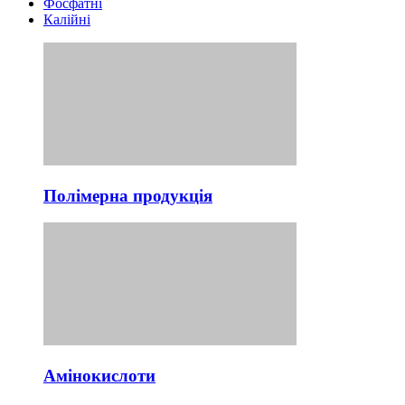
Фосфатні
Калійні
Полімерна продукція
Амінокислоти