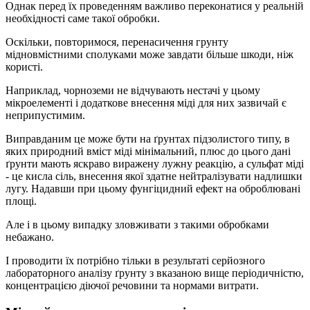
Однак перед їх проведенням важливо переконатися у реальній
необхідності саме такої обробки.
Оскільки, повторимося, перенасичення грунту
мідновмістними сполуками може завдати більше шкоди, ніж
користі.
Наприклад, чорноземи не відчувають нестачі у цьому
мікроелементі і додаткове внесення міді для них зазвичай є
неприпустимим.
Виправданим це може бути на ґрунтах підзолистого типу, в
яких природний вміст міді мінімальний, плюс до цього дані
ґрунти мають яскраво виражену лужну реакцію, а сульфат міді
- це кисла сіль, внесення якої здатне нейтралізувати надлишки
лугу. Надавши при цьому фунгіцидний ефект на оброблювані
площі.
Але і в цьому випадку зловживати з такими обробками
небажано.
І проводити їх потрібно тільки в результаті серйозного
лабораторного аналізу ґрунту з вказаною вище періодичністю,
концентрацією діючої речовини та нормами витрати.