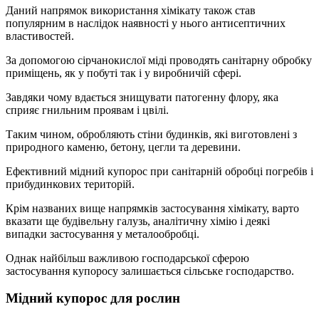
Даний напрямок використання хімікату також став
популярним в наслідок наявності у нього антисептичних
властивостей.
За допомогою сірчанокислої міді проводять санітарну обробку
приміщень, як у побуті так і у виробничій сфері.
Завдяки чому вдається знищувати патогенну флору, яка
сприяє гнильним проявам і цвілі.
Таким чином, обробляють стіни будинків, які виготовлені з
природного каменю, бетону, цегли та деревини.
Ефективний мідний купорос при санітарній обробці погребів і
прибудинкових територій.
Крім названих вище напрямків застосування хімікату, варто
вказати ще будівельну галузь, аналітичну хімію і деякі
випадки застосування у металообробці.
Однак найбільш важливою господарської сферою
застосування купоросу залишається сільське господарство.
Мідний купорос для рослин