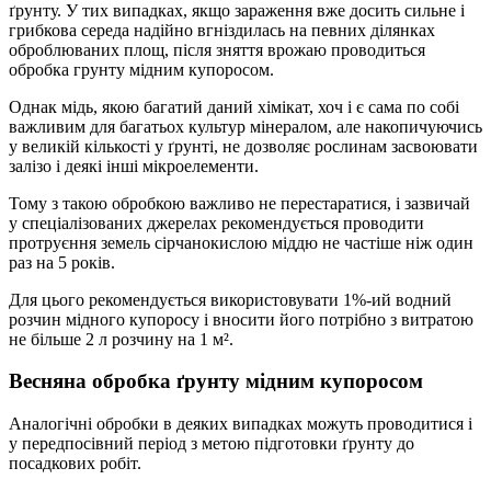
ґрунту. У тих випадках, якщо зараження вже досить сильне і
грибкова середа надійно вгніздилась на певних ділянках
оброблюваних площ, після зняття врожаю проводиться
обробка грунту мідним купоросом.
Однак мідь, якою багатий даний хімікат, хоч і є сама по собі
важливим для багатьох культур мінералом, але накопичуючись
у великій кількості у ґрунті, не дозволяє рослинам засвоювати
залізо і деякі інші мікроелементи.
Тому з такою обробкою важливо не перестаратися, і зазвичай
у спеціалізованих джерелах рекомендується проводити
протруєння земель сірчанокислою міддю не частіше ніж один
раз на 5 років.
Для цього рекомендується використовувати 1%-ий водний
розчин мідного купоросу і вносити його потрібно з витратою
не більше 2 л розчину на 1 м².
Весняна обробка ґрунту мідним купоросом
Аналогічні обробки в деяких випадках можуть проводитися і
у передпосівний період з метою підготовки ґрунту до
посадкових робіт.