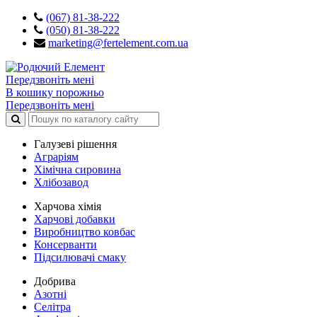
(067) 81-38-222
(050) 81-38-222
marketing@fertelement.com.ua
Передзвоніть мені
В кошику порожньо
Передзвоніть мені
Галузеві рішення
Аграріям
Хімічна сировина
Хлібозавод
Харчова хімія
Харчові добавки
Виробництво ковбас
Консерванти
Підсилювачі смаку
Добрива
Азотні
Селітра