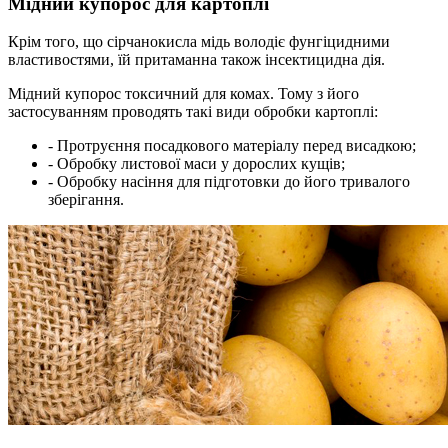
Мідний купорос для картоплі
Крім того, що сірчанокисла мідь володіє фунгіцидними
властивостями, їй притаманна також інсектицидна дія.
Мідний купорос токсичний для комах. Тому з його
застосуванням проводять такі види обробки картоплі:
- Протруєння посадкового матеріалу перед висадкою;
- Обробку листової маси у дорослих кущів;
- Обробку насіння для підготовки до його тривалого
зберігання.