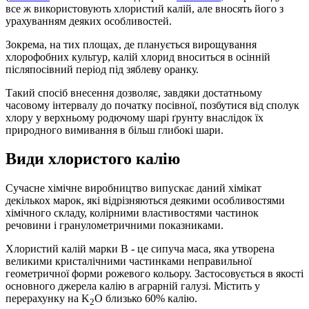
все ж використовують хлористий калій, але вносять його з
урахуванням деяких особливостей.
Зокрема, на тих площах, де планується вирощування
хлорофобних культур, калій хлорид вноситься в осінній
післяпосівний період під зяблеву оранку.
Такий спосіб внесення дозволяє, завдяки достатньому
часовому інтервалу до початку посівної, позбутися від сполук
хлору у верхньому родючому шарі ґрунту внаслідок їх
природного вимивання в більш глибокі шари.
Види хлористого калію
Сучасне хімічне виробництво випускає даний хімікат
декількох марок, які відрізняються деякими особливостями
хімічного складу, колірними властивостями частинок
речовини і гранулометричними показниками.
Хлористий калій марки В - це сипуча маса, яка утворена
великими кристалічними частинками неправильної
геометричної форми рожевого кольору. Застосовується в якості
основного джерела калію в аграрній галузі. Містить у
перерахунку на K
O близько 60% калію.
2