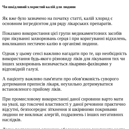
Чи шкідливий хлористий калій для людини
Як вже було зазначено на початку статті, калій хлорид є
основним інгредієнтом для ряду лікарських препаратів.
Показано використання цієї групи медикаментозних засобів
при лікуванні захворювань серця і при коригуванні відхилень,
викликаних нестачею калію в організмі людини.
Однак у цьому сенсі важливо нагадати про те, що необхідність
використання будь-якого різновиду ліків для лікування тих чи
інших захворювань визначається лікарями-фахівцями у
відповідній галузі.
А пацієнту важливо пам'ятати про обов'язковість суворого
дотримання приписів лікаря, неухильно дотримуватися
встановленого прийому ліків.
При промисловому використанні даної сировини варто мати
на увазі, що токсичні властивості у даної речовини практично
відсутні, безпосереднє зіткнення зі шкіряними покривами
людини не викликає алергій, подразнень і інших негативних
наслідків.