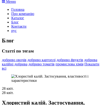
Меню
Головна
Про компанію
Каталог
Блог
Контакти
рус
Блог
Статті по тегам
добриво овочів
добриво картоплі
добриво фруктів
добрива
калійні добрива
добриво томатів
промислова хімія
Показати
всі
28
квіт.
28
квіт.
Хлористий калій. Застосування,