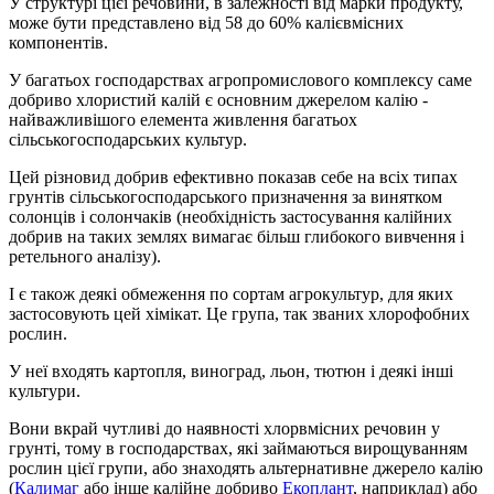
У структурі цієї речовини, в залежності від марки продукту,
може бути представлено від 58 до 60% калієвмісних
компонентів.
У багатьох господарствах агропромислового комплексу саме
добриво хлористий калій є основним джерелом калію -
найважливішого елемента живлення багатьох
сільськогосподарських культур.
Цей різновид добрив ефективно показав себе на всіх типах
грунтів сільськогосподарського призначення за винятком
солонців і солончаків (необхідність застосування калійних
добрив на таких землях вимагає більш глибокого вивчення і
ретельного аналізу).
І є також деякі обмеження по сортам агрокультур, для яких
застосовують цей хімікат. Це група, так званих хлорофобних
рослин.
У неї входять картопля, виноград, льон, тютюн і деякі інші
культури.
Вони вкрай чутливі до наявності хлорвмісних речовин у
грунті, тому в господарствах, які займаються вирощуванням
рослин цієї групи, або знаходять альтернативне джерело калію
(
Калимаг
або інше калійне добриво
Екоплант
, наприклад) або