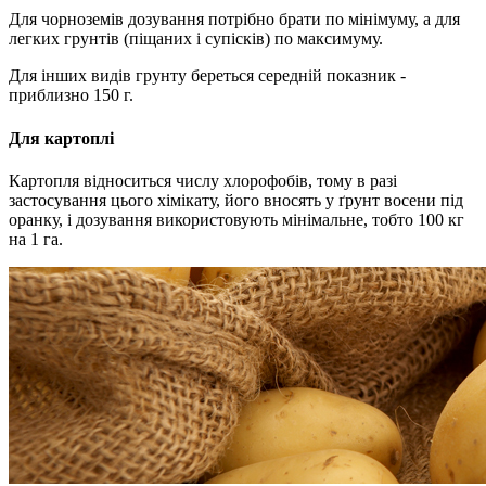
Для чорноземів дозування потрібно брати по мінімуму, а для
легких грунтів (піщаних і супісків) по максимуму.
Для інших видів грунту береться середній показник -
приблизно 150 г.
Для картоплі
Картопля відноситься числу хлорофобів, тому в разі
застосування цього хімікату, його вносять у ґрунт восени під
оранку, і дозування використовують мінімальне, тобто 100 кг
на 1 га.