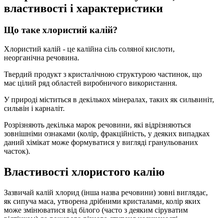
властивості і характеристики
Що таке хлористий калій?
Хлористий калій - це калійна сіль соляної кислоти,
неорганічна речовина.
Твердий продукт з кристалічною структурою частинок, що
має цілий ряд областей виробничого використання.
У природі міститься в декількох мінералах, таких як сильвиніт,
сильвін і карналіт.
Розрізняють декілька марок речовини, які відрізняються
зовнішніми ознаками (колір, фракційність, у деяких випадках
даний хімікат може формуватися у вигляді гранульованих
часток).
Властивості хлористого калію
Зазвичай калій хлорид (інша назва речовини) зовні виглядає,
як сипуча маса, утворена дрібними кристалами, колір яких
може змінюватися від білого (часто з деяким сіруватим