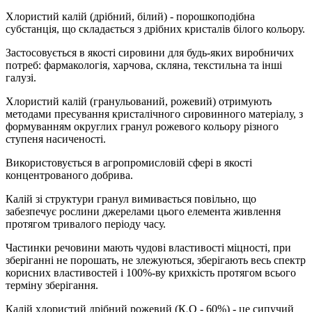
Хлористий калій (дрібний, білий) - порошкоподібна
субстанція, що складається з дрібних кристалів білого кольору.
Застосовується в якості сировини для будь-яких виробничих
потреб: фармакологія, харчова, скляна, текстильна та інші
галузі.
Хлористий калій (гранульований, рожевий) отримують
методами пресування кристалічного сировинного матеріалу, з
формуванням округлих гранул рожевого кольору різного
ступеня насиченості.
Використовується в агропромисловій сфері в якості
концентрованого добрива.
Калій зі структури гранул вимивається повільно, що
забезпечує рослини джерелами цього елемента живлення
протягом тривалого періоду часу.
Частинки речовини мають чудові властивості міцності, при
зберіганні не порошать, не злежуються, зберігають весь спектр
корисних властивостей і 100%-ву крихкість протягом всього
терміну зберігання.
Калій хлористий дрібний рожевий (К
О - 60%) - це сипучий