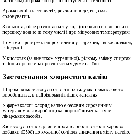
відтінком) до рожевого різного ступеня насиченості.
Ароматичні властивості у речовини відсутні, смак
солонуватий.
З'єднання добре розчиняється у воді (особливо в підігрітій) і
перекису водню (в тому числі і при мінусових температурах).
Помітно гірше реактив розчинний у гідразині, гідроксиламіні,
гліцерині.
У кислотах (за винятком мурашиної), рідкому аміаку, спиртах
та інших речовинах розчиняється дуже слабко.
Застосування хлористого калію
Широко використовується в різних галузях промислового
виробництва, в найрізноманітніших аспектах.
У фармакології хлорид калію є базовим сировинним
матеріалом для виробництва широкої номенклатури
лікарських засобів.
Застосовується в харчовій промисловості в якості харчової
добавки (Е508) до кухонної солі для зниження вмісту натрію.