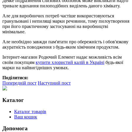
Деяке подразнення слизових оболонок може викликати надто
тривале вдихання пилоподібних виділень даного хімікату.
Але для виробничих потреб частіше використовуються
гранульовані і непилящі марки речовини, тому пилоутворення
при його практичному застосуванні на виробництві
мінімальне.
Але необхідно завжди пам'ятати про обережність і обов'язкову
акуратність поводження з будь-яким хімічним продуктом.
Інтернет-магазин Родючий Елемент надає можливість всім
своїм покупцям
купити хлористий калій в Україні
будь-якої
марки на найвигідніших умовах.
Поділитися:
Попередній пост
Наступний пост
Каталог
Каталог товарів
Ваш кошик
Допомога