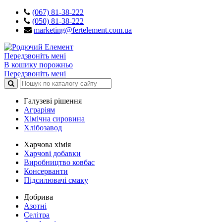
(067) 81-38-222
(050) 81-38-222
marketing@fertelement.com.ua
Передзвоніть мені
В кошику порожньо
Передзвоніть мені
Галузеві рішення
Аграріям
Хімічна сировина
Хлібозавод
Харчова хімія
Харчові добавки
Виробництво ковбас
Консерванти
Підсилювачі смаку
Добрива
Азотні
Селітра