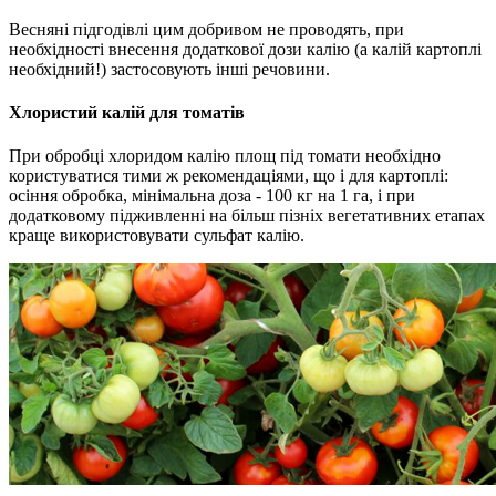
Весняні підгодівлі цим добривом не проводять, при
необхідності внесення додаткової дози калію (а калій картоплі
необхідний!) застосовують інші речовини.
Хлористий калій для томатів
При обробці хлоридом калію площ під томати необхідно
користуватися тими ж рекомендаціями, що і для картоплі:
осіння обробка, мінімальна доза - 100 кг на 1 га, і при
додатковому підживленні на більш пізніх вегетативних етапах
краще використовувати сульфат калію.