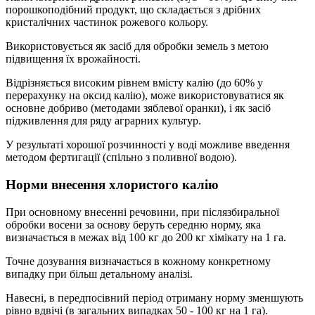
2
порошкоподібний продукт, що складається з дрібних
кристалічних частинок рожевого кольору.
Використовується як засіб для обробки земель з метою
підвищення їх врожайності.
Відрізняється високим рівнем вмісту калію (до 60% у
перерахунку на оксид калію), може використовуватися як
основне добриво (методами зяблевої оранки), і як засіб
підживлення для ряду аграрних культур.
У результаті хорошої розчинності у воді можливе введення
методом фертигації (спільно з поливної водою).
Норми внесення хлористого калію
При основному внесенні речовини, при післязбиральної
обробки восени за основу беруть середню норму, яка
визначається в межах від 100 кг до 200 кг хімікату на 1 га.
Точне дозування визначається в кожному конкретному
випадку при більш детальному аналізі.
Навесні, в передпосівний період отриману норму зменшують
рівно вдвічі (в загальних випадках 50 - 100 кг на 1 га).