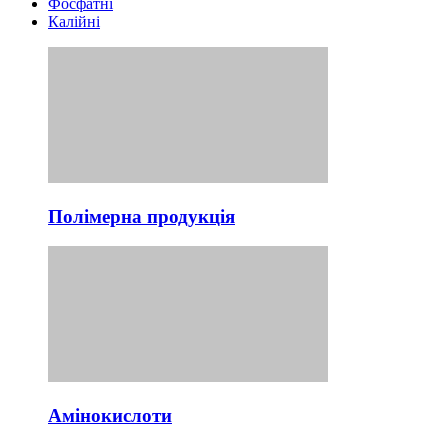
Фосфатні
Калійні
Полімерна продукція
Амінокислоти