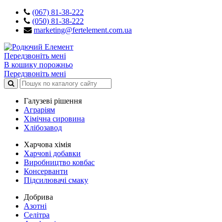
(067) 81-38-222
(050) 81-38-222
marketing@fertelement.com.ua
Передзвоніть мені
В кошику порожньо
Передзвоніть мені
Галузеві рішення
Аграріям
Хімічна сировина
Хлібозавод
Харчова хімія
Харчові добавки
Виробництво ковбас
Консерванти
Підсилювачі смаку
Добрива
Азотні
Селітра