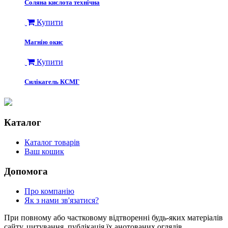
Соляна кислота технічна
Купити
Магнію окис
Купити
Силікагель КСМГ
Каталог
Каталог товарів
Ваш кошик
Допомога
Про компанію
Як з нами зв'язатися?
При повному або частковому відтворенні будь-яких матеріалів
сайту, цитування, публікація їх анотованих оглядів