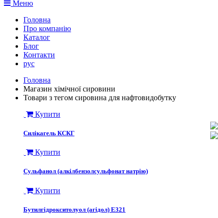
Меню
Головна
Про компанію
Каталог
Блог
Контакти
рус
Головна
Магазин хімічної сировини
Товари з тегом сировина для нафтовидобутку
Купити
Силікагель КСКГ
Купити
Сульфанол (алкілбензолсульфонат натрію)
Купити
Бутилгідрокситолуол (агідол) E321