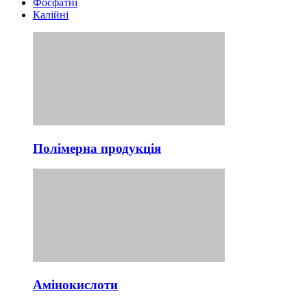
Фосфатні
Калійні
Полімерна продукція
Амінокислоти