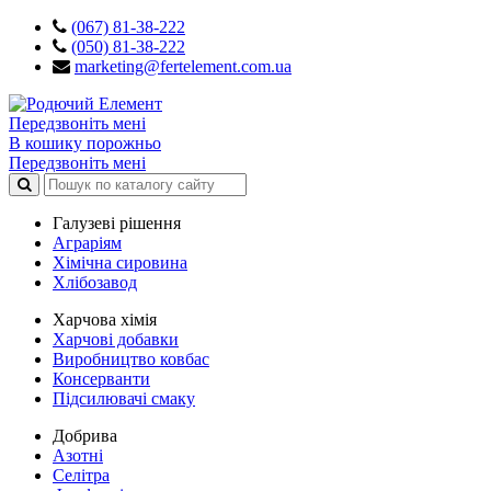
(067) 81-38-222
(050) 81-38-222
marketing@fertelement.com.ua
Передзвоніть мені
В кошику порожньо
Передзвоніть мені
Галузеві рішення
Аграріям
Хімічна сировина
Хлібозавод
Харчова хімія
Харчові добавки
Виробництво ковбас
Консерванти
Підсилювачі смаку
Добрива
Азотні
Селітра