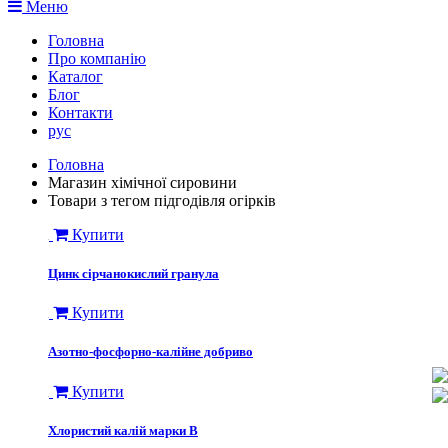
Меню
Головна
Про компанію
Каталог
Блог
Контакти
рус
Головна
Магазин хімічної сировини
Товари з тегом підгодівля огірків
Купити
Цинк сірчанокислий гранула
Купити
Азотно-фосфорно-калійне добриво
Купити
Хлористий калій марки В