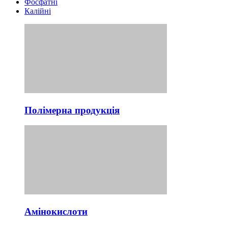
Фосфатні
Калійні
Полімерна продукція
Амінокислоти