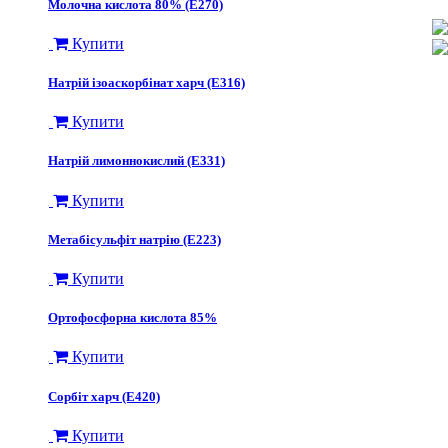
Молочна кислота 80% (Е270)
Купити
Натрій ізоаскорбінат харч (Е316)
Купити
Натрій лимоннокислий (Е331)
Купити
Метабісульфіт натрію (Е223)
Купити
Ортофосфорна кислота 85%
Купити
Сорбіт харч (Е420)
Купити