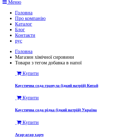
Меню
Головна
Про компанію
Каталог
Блог
Контакти
рус
Головна
Магазин хімічної сировини
Товари з тегом добавка в напої
Купити
Каустична сода гранула (їдкий натрій) Китай
Купити
Каустична сода рідка (їдкий натрій) Україна
Купити
Агар-агар харч