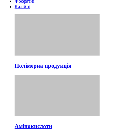
Фосфатні
Калійні
Полімерна продукція
Амінокислоти