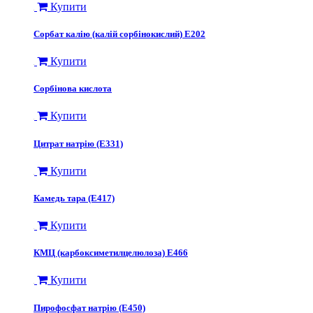
Купити
Сорбат калію (калій сорбінокислий) Е202
Купити
Сорбінова кислота
Купити
Цитрат натрію (E331)
Купити
Камедь тара (Е417)
Купити
КМЦ (карбоксиметилцелюлоза) E466
Купити
Пирофосфат натрію (Е450)