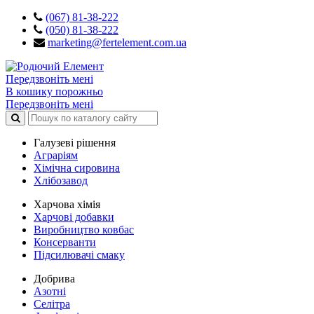
(067) 81-38-222
(050) 81-38-222
marketing@fertelement.com.ua
Передзвоніть мені
В кошику порожньо
Передзвоніть мені
Галузеві рішення
Аграріям
Хімічна сировина
Хлібозавод
Харчова хімія
Харчові добавки
Виробництво ковбас
Консерванти
Підсилювачі смаку
Добрива
Азотні
Селітра