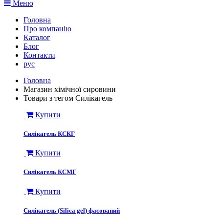
Меню
Головна
Про компанію
Каталог
Блог
Контакти
рус
Головна
Магазин хімічної сировини
Товари з тегом Силікагель
Купити
Силікагель КСКГ
Купити
Силікагель КСМГ
Купити
Силікагель (Silica gel) фасований