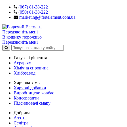
(067) 81-38-222
(050) 81-38-222
marketing@fertelement.com.ua
Передзвоніть мені
В кошику порожньо
Передзвоніть мені
Галузеві рішення
Аграріям
Хімічна сировина
Хлібозавод
Харчова хімія
Харчові добавки
Виробництво ковбас
Консерванти
Підсилювачі смаку
Добрива
Азотні
Селітра