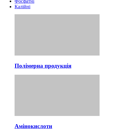
Фосфатні
Калійні
Полімерна продукція
Амінокислоти