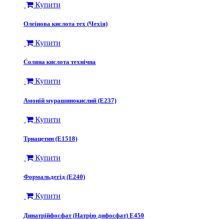
Купити
Олеінова кислота тех (Чехія)
Купити
Соляна кислота технічна
Купити
Амоній мурашинокислий (Е237)
Купити
Триацетин (E1518)
Купити
Формальдегід (E240)
Купити
Динатрійфосфат (Натрію дифосфат) Е450