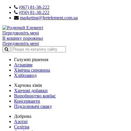
(067) 81-38-222
(050) 81-38-222
marketing@fertelement.com.ua
Передзвоніть мені
В кошику порожньо
Передзвоніть мені
Галузеві рішення
Аграріям
Хімічна сировина
Хлібозавод
Харчова хімія
Харчові добавки
Виробництво ковбас
Консерванти
Підсилювачі смаку
Добрива
Азотні
Селітра