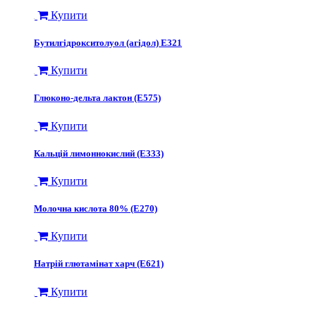
Купити
Бутилгідрокситолуол (агідол) E321
Купити
Глюконо-дельта лактон (Е575)
Купити
Кальцій лимоннокислий (Е333)
Купити
Молочна кислота 80% (Е270)
Купити
Натрій глютамінат харч (Е621)
Купити