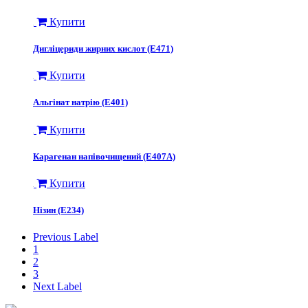
Купити
Дигліцериди жирних кислот (Е471)
Купити
Альгінат натрію (Е401)
Купити
Карагенан напівочищений (E407A)
Купити
Нізин (E234)
Previous Label
1
2
3
Next Label