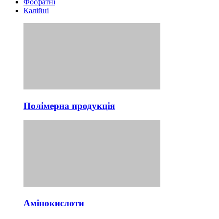
Фосфатні
Калійні
Полімерна продукція
Амінокислоти