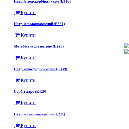
Натрій ізоаскорбінат харч (Е316)
Купити
Натрій лимоннокислий (Е331)
Купити
Метабісульфіт натрію (Е223)
Купити
Натрій фосфорнокислий (Е339)
Купити
Сорбіт харч (Е420)
Купити
Натрій бензойнокислий (Е211)
Купити