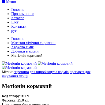
Меню
Головна
Про компанію
Каталог
Блог
Контакти
рус
Головна
Магазин хімічної сировини
Харчова хімія
Добавки в корми
Метіонін кормовий
Мітки:
сировина для виробництва кормів
препарат для
лікування птиці
Метіонін кормовий
Код товару: #369
Фасовка:
25.0 кг.
Ціну уточнюйте у менеджера