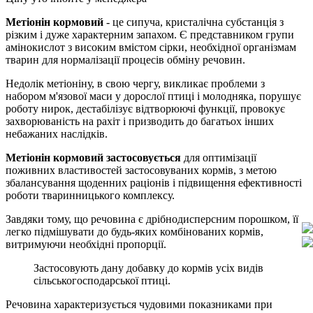
Метіонін кормовий
- це сипуча, кристалічна субстанція з
різким і дуже характерним запахом. Є представником групи
амінокислот з високим вмістом сірки, необхідної організмам
тварин для нормалізації процесів обміну речовин.
Недолік метіоніну, в свою чергу, викликає проблеми з
набором м'язової маси у дорослої птиці і молодняка, порушує
роботу нирок, дестабілізує відтворюючі функції, провокує
захворюваність на рахіт і призводить до багатьох інших
небажаних наслідків.
Метіонін кормовий застосовується
для оптимізації
поживних властивостей застосовуваних кормів, з метою
збалансування щоденних раціонів і підвищення ефективності
роботи тваринницького комплексу.
Завдяки тому, що речовина є дрібнодисперсним порошком, її
легко підмішувати до будь-яких комбінованих кормів,
витримуючи необхідні пропорції.
Застосовують дану добавку до кормів усіх видів
сільськогосподарської птиці.
Речовина характеризується чудовими показниками при