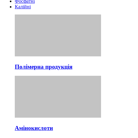
Фосфатні
Калійні
Полімерна продукція
Амінокислоти