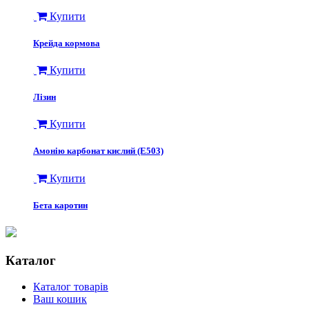
Купити
Крейда кормова
Купити
Лізин
Купити
Амонію карбонат кислий (Е503)
Купити
Бета каротин
Каталог
Каталог товарів
Ваш кошик