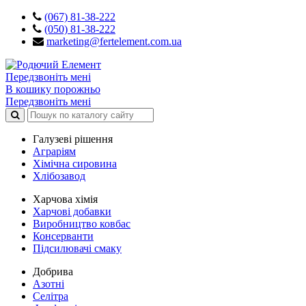
(067) 81-38-222
(050) 81-38-222
marketing@fertelement.com.ua
Передзвоніть мені
В кошику порожньо
Передзвоніть мені
Галузеві рішення
Аграріям
Хімічна сировина
Хлібозавод
Харчова хімія
Харчові добавки
Виробництво ковбас
Консерванти
Підсилювачі смаку
Добрива
Азотні
Селітра