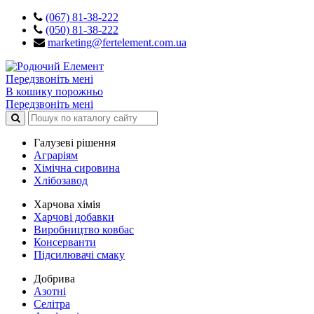
(067) 81-38-222
(050) 81-38-222
marketing@fertelement.com.ua
Передзвоніть мені
В кошику порожньо
Передзвоніть мені
Галузеві рішення
Аграріям
Хімічна сировина
Хлібозавод
Харчова хімія
Харчові добавки
Виробництво ковбас
Консерванти
Підсилювачі смаку
Добрива
Азотні
Селітра