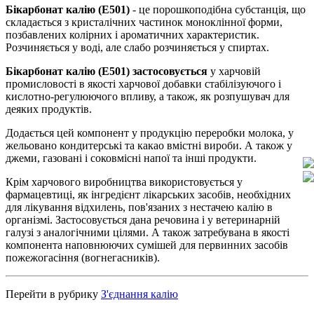
Бікарбонат калію (Е501)
- це порошкоподібна субстанція, що
складається з кристалічних частинок моноклінної форми,
позбавлених колірних і ароматичних характеристик.
Розчиняється у воді, але слабо розчиняється у спиртах.
Бікарбонат калію (Е501) застосовується
у харчовій
промисловості в якості харчової добавки стабілізуючого і
кислотно-регулюючого впливу, а також, як розпушувач для
деяких продуктів.
Додається цей компонент у продукцію переробки молока, у
жельовано кондитерські та какао вмістні вироби. А також у
джеми, газовані і соковмісні напої та інші продукти.
Крім харчового виробництва використовується у
фармацевтиці, як інгредієнт лікарських засобів, необхідних
для лікування відхилень, пов'язаних з нестачею калію в
організмі. Застосовується дана речовина і у ветеринарній
галузі з аналогічними цілями. А також затребувана в якості
компонента наповнюючих сумішей для первинних засобів
пожежогасіння (вогнегасників).
Перейти в рубрику
З'єднання калію