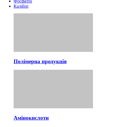
Фосфатні
Калійні
Полімерна продукція
Амінокислоти