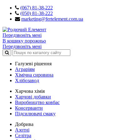
(067) 81-38-222
(050) 81-38-222
marketing@fertelement.com.ua
Передзвоніть мені
В кошику порожньо
Передзвоніть мені
Галузеві рішення
Аграріям
Хімічна сировина
Хлібозавод
Харчова хімія
Харчові добавки
Виробництво ковбас
Консерванти
Підсилювачі смаку
Добрива
Азотні
Селітра