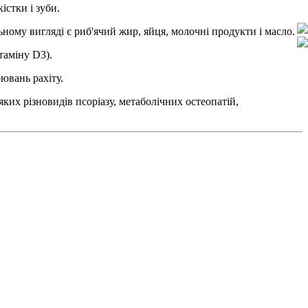
істки і зуби.
ному вигляді є риб'ячий жир, яйця, молочні продукти і масло.
таміну D3).
ювань рахіту.
яких різновидів псоріазу, метаболічних остеопатій,