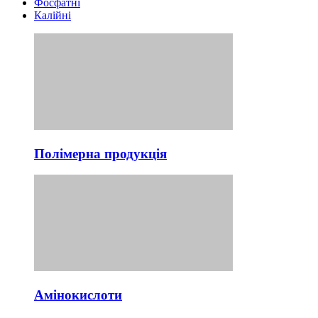
Фосфатні
Калійні
Полімерна продукція
Амінокислоти