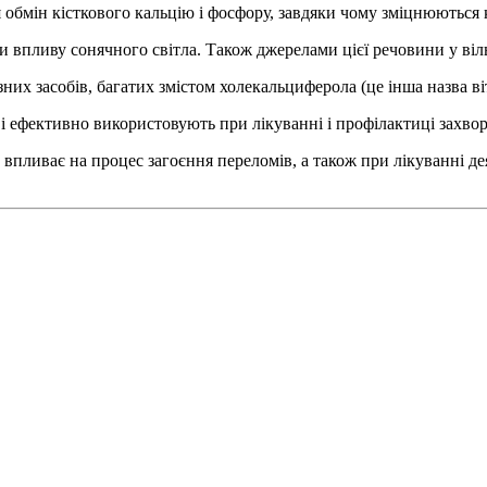
обмін кісткового кальцію і фосфору, завдяки чому зміцнюються к
и впливу сонячного світла. Також джерелами цієї речовини у віль
них засобів, багатих змістом холекальциферола (це інша назва ві
 ефективно використовують при лікуванні і профілактиці захвор
 впливає на процес загоєння переломів, а також при лікуванні де