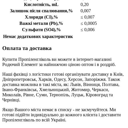
Кислотність, mL
0,20
Залишок після спалювання,%
0,007
Хлориди (CI),%
≤ 0,007
Важкі метали (Pb),%
≤ 0,0005
Сульфати (SO4),%
≤ 0,006
Немає додаткових характеристик
Оплата та доставка
Купити Пропіленгліколь ви можете в інтернет-магазині
Родючий Елемент за найнижчою ціною оптом і в роздріб.
Наші фахівці з логістики готові організувати доставку в Київ,
Дніпропетровськ, Харків, Одесу, Херсон, Запоріжжя. Також
доставка можлива в такі міста, як: Львів, Вінниця, Полтава,
Івано-Франківськ, Хмельницький, Житомир, Черкаси,
Миколаїв, Рівне, Суми, Тернопіль, Луцьк, Кіровоград та
Чернівці.
Якщо Вашого міста немає в списку - не засмучуйтеся. Ми
готові підійти індивідуально до кожного клієнта і доставити
Пропіленгліколь по всій Україні.