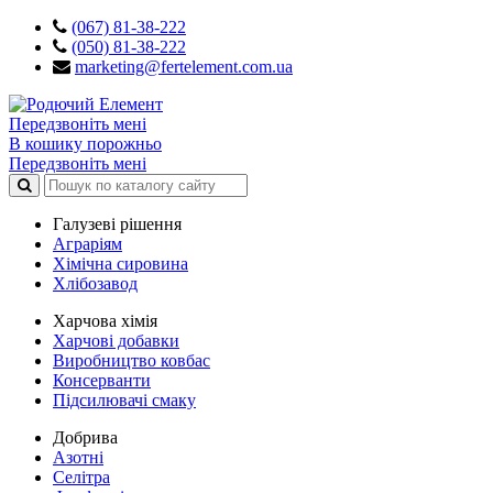
(067) 81-38-222
(050) 81-38-222
marketing@fertelement.com.ua
Передзвоніть мені
В кошику порожньо
Передзвоніть мені
Галузеві рішення
Аграріям
Хімічна сировина
Хлібозавод
Харчова хімія
Харчові добавки
Виробництво ковбас
Консерванти
Підсилювачі смаку
Добрива
Азотні
Селітра