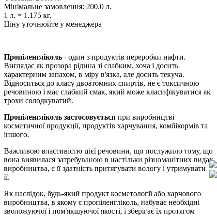
Мінімальне замовлення:
200.0 л.
1 л. =
1.175 кг.
Ціну уточнюйте у менеджера
Пропіленгліколь
- один з продуктів переробки нафти.
Виглядає як прозора рідина зі слабким, хоча і досить
характерним запахом, в міру в'язка, але досить текуча.
Відноситься до класу двоатомних спиртів, не є токсичною
речовиною і має слабкий смак, який може класифікуватися як
трохи солодкуватий.
Пропіленгліколь застосовується
при виробництві
косметичної продукції, продуктів харчування, комбікормів та
іншого.
Важливою властивістю цієї речовини, що послужило тому, що
вона виявилася затребуваною в настільки різноманітних видах
виробництва, є її здатність притягувати вологу і утримувати
її.
Як наслідок, будь-який продукт косметології або харчового
виробництва, в якому є пропіленгліколь, набуває необхідні
зволожуючої і пом'якшуючої якості, і зберігає їх протягом