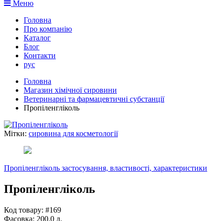
Меню
Головна
Про компанію
Каталог
Блог
Контакти
рус
Головна
Магазин хімічної сировини
Ветеринарні та фармацевтичні субстанції
Пропіленгліколь
Мітки:
сировина для косметології
Пропіленгліколь застосування, властивості, характеристики
Пропіленгліколь
Код товару: #169
Фасовка:
200.0 л.