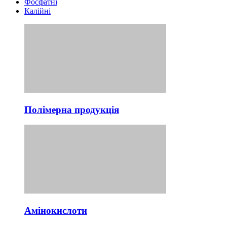
Фосфатні
Калійні
Полімерна продукція
Амінокислоти