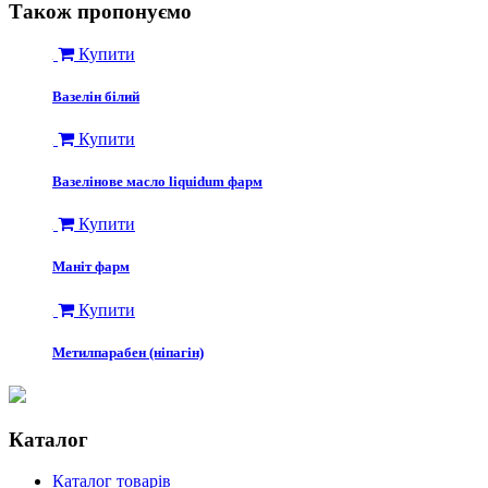
Також пропонуємо
Купити
Вазелін білий
Купити
Вазелінове масло liquidum фарм
Купити
Маніт фарм
Купити
Метилпарабен (ніпагін)
Каталог
Каталог товарів