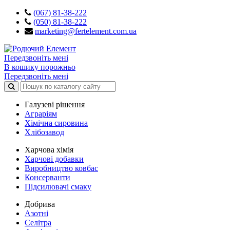
(067) 81-38-222
(050) 81-38-222
marketing@fertelement.com.ua
Передзвоніть мені
В кошику порожньо
Передзвоніть мені
Галузеві рішення
Аграріям
Хімічна сировина
Хлібозавод
Харчова хімія
Харчові добавки
Виробництво ковбас
Консерванти
Підсилювачі смаку
Добрива
Азотні
Селітра