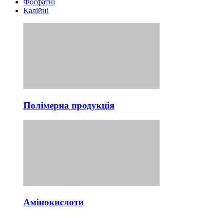
Фосфатні
Калійні
Полімерна продукція
Амінокислоти