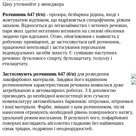
Ціну уточнюйте у менеджера
Розчинник 647 (б/п)
- прозора, безбарвна рідина, іноді з
жовтуватим відтінком, що відрізняється специфічним, різким
запахом. Відноситься до легкозаймистих і летючих речовин,
пари яких здатні негативно впливати на слизові оболонки
людини при вдиханні. Отже, обов'язковим є наявність у
робочому приміщенні, де застосовується цей розчинник,
працюючої вентиляції і застосування персоналом
індивідуальних засобів захисту. Є сумішшю наступних
речовин: бутилового спирту, бутилацетату, толуолу і
етилацетату.
Застосовують розчинник 647 (б/п)
для розведення
лакофарбових матеріалів. Завдяки його відмінним
розчинюючим характеристикам речовина виявилася дуже
затребуваною в автомалярних роботах. З її допомогою
призводять до необхідної консистенції всю сучасну
номенклатуру автомобільних барвників: нітролаки, нітроемалі
і інші матеріали. Фарби, змішані з цим розчинником, після
нанесення отримують необхідний рівень поверхневого натягу,
ідеальний режим висихання. В результаті чого, пофарбовані
поверхні виглядають абсолютно гладкими без найменших
ознак тріщин, подряпин і неоднорідностей.