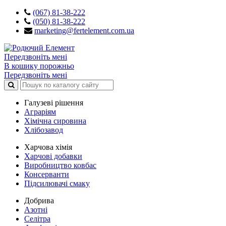
(067) 81-38-222
(050) 81-38-222
marketing@fertelement.com.ua
Передзвоніть мені
В кошику порожньо
Передзвоніть мені
Галузеві рішення
Аграріям
Хімічна сировина
Хлібозавод
Харчова хімія
Харчові добавки
Виробництво ковбас
Консерванти
Підсилювачі смаку
Добрива
Азотні
Селітра