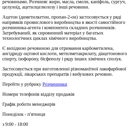
речовинами. Розчиняє жири, масла, смоли, каніфоль, сургуч,
целулоїд, ацетилцелюлозу і інші речовини.
Ацетон (диметилкетон, пропан-2-он) застосовується у ряді
напрямків промислового виробництва в якості самостійного
розчинника-агента і компонента складних розчинників.
Затребуваний, як сировинний матеріал у багатьох
технологічних циклах хімічного виробництва.
Є вихідною речовиною для отримання карбометилена,
ангідриду оцтової кислоти, метилметакрилату, діацетонового
спирту, ізофорону, бісфенолу і ряду інших хімічних сполук.
Застосовується при виготовленні різноманітної лакофарбової
продукції, лікарських препаратів і вибухових речовин.
Перейти у рубрику
Розчинники
Номери телефонів відділу продажів
Графік роботи менеджерів
Понеділок - п'ятниця
з 9:00 - 18:00