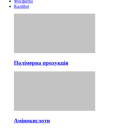
Фосфатні
Калійні
Полімерна продукція
Амінокислоти