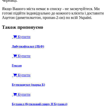
Чернівці.
Якщо Вашого міста немає в списку - не засмучуйтеся. Ми
готові підійти індивідуально до кожного клієнта і доставити ​
Ацетон (диметилкетон, пропан-2-он) по всій Україні.
Також пропонуємо
Купити
Дибутилфталат (ДБФ)
Купити
Гексан
Купити
Бутилацетат (марка Б)
Купити
Бутанол (бутиловий спирт, Н Бутанол)