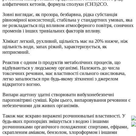
аліфатичних кетонів, формула сполуки (CH3)2CO.
Зовні виглядає, як прозора, безбарвна, рідка субстанція
рівномірної консистенції, стабільна у стандартних умовах, яка
не розкладається під впливом атмосферного повітря, сонячних
променів і інших тривіальних факторів впливу.
Хімікат легкий, рухливий, щільність має на 20% нижче, ніж
щільність води, запах різкий, характеризується, як
неприємний.
Реактив є одним із продуктів метаболічних процесів, що
відбуваються у людському організмі. Належить до числа
токсичних речовин, має властивості сильного окислювача,
легко запалюється при будь-якому зіткненні з джерелом
відкритого вогню.
Випари ацетону здатні створювати вибухонебезпечні
пароповітряні суміші. Крім цього, випаровування речовини є
небезпечними для живих організмів.
Також має яскраво виражені розчинювальні властивості. У
будь-яких пропорціях змішується з водою і іншими
розчинниками органічного походження: спиртами, ефірами,
скрапленим аміаком, бензолом, хлороформом і іншими