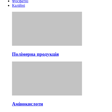
Фосфатні
Калійні
Полімерна продукція
Амінокислоти