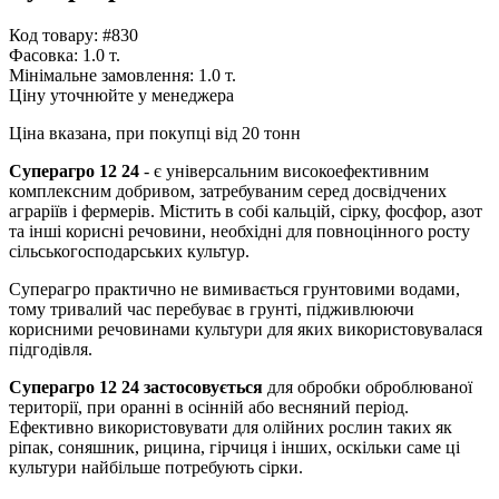
Код товару: #830
Фасовка:
1.0 т.
Мінімальне замовлення:
1.0 т.
Ціну уточнюйте у менеджера
Ціна вказана, при покупці від 20 тонн
Суперагро 12 24
- є універсальним високоефективним
комплексним добривом, затребуваним серед досвідчених
аграріїв і фермерів. Містить в собі кальцій, сірку, фосфор, азот
та інші корисні речовини, необхідні для повноцінного росту
сільськогосподарських культур.
Суперагро практично не вимивається грунтовими водами,
тому тривалий час перебуває в грунті, підживлюючи
корисними речовинами культури для яких використовувалася
підгодівля.
Суперагро 12 24 застосовується
для обробки оброблюваної
території, при оранні в осінній або весняний період.
Ефективно використовувати для олійних рослин таких як
ріпак, соняшник, рицина, гірчиця і інших, оскільки саме ці
культури найбільше потребують сірки.