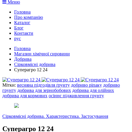
Меню
Головна
Про компанію
Каталог
Блог
Контакти
рус
Головна
Магазин хімічної сировини
Добрива
Сірковмісні добрива
Суперагро 12 24
Мітки:
весняна підгодівля ґрунту
добриво ріпаку
добриво
грунту
добрива для зернобобових
добрива для олійних
добрива для кормових
осіннє підживлення грунту
Сірковмісні добрива. Характеристика. Застосування
Суперагро 12 24