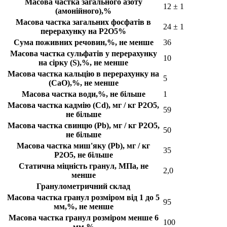
Масова частка загального азоту
12 ± 1
(амонійного),%
Масова частка загальних фосфатів в
24 ± 1
перерахунку на P2O5%
Сума поживних речовин,%, не менше
36
Масова частка сульфатів у перерахунку
10
на сірку (S),%, не менше
Масова частка кальцію в перерахунку на
5
(CaO),%, не менше
Масова частка води,%, не більше
1
Масова частка кадмію (Cd), мг / кг P2O5,
59
не більше
Масова частка свинцю (Pb), мг / кг P2O5,
50
не більше
Масова частка миш'яку (Pb), мг / кг
35
P2O5, не більше
Статична міцність гранул, МПа, не
2,0
менше
Гранулометричний склад
Масова частка гранул розміром від 1 до 5
95
мм,%, не менше
Масова частка гранул розміром менше 6
100
мм,%