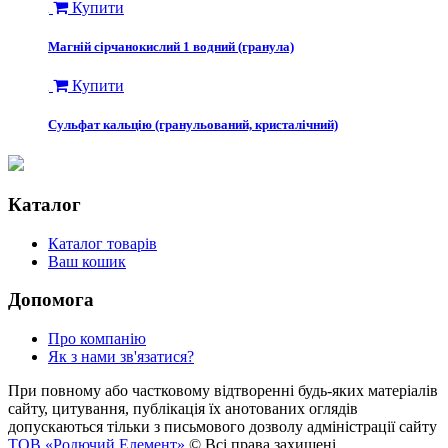
Купити
Магній сірчанокислий 1 водний (гранула)
Купити
Сульфат кальцію (гранульований, кристалічний)
Каталог
Каталог товарів
Ваш кошик
Допомога
Про компанію
Як з нами зв'язатися?
При повному або частковому відтворенні будь-яких матеріалів
сайту, цитування, публікація їх анотованих оглядів
допускаються тільки з письмового дозволу адміністрації сайту
ТОВ «Родючий Елемент»
© Всі права захищені