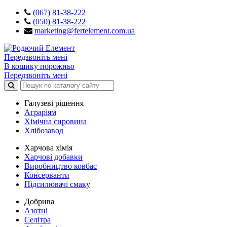
(067) 81-38-222
(050) 81-38-222
marketing@fertelement.com.ua
Передзвоніть мені
В кошику порожньо
Передзвоніть мені
Галузеві рішення
Аграріям
Хімічна сировина
Хлібозавод
Харчова хімія
Харчові добавки
Виробництво ковбас
Консерванти
Підсилювачі смаку
Добрива
Азотні
Селітра