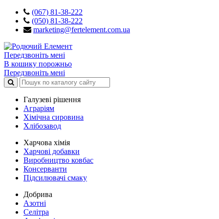
(067) 81-38-222
(050) 81-38-222
marketing@fertelement.com.ua
Передзвоніть мені
В кошику порожньо
Передзвоніть мені
Галузеві рішення
Аграріям
Хімічна сировина
Хлібозавод
Харчова хімія
Харчові добавки
Виробництво ковбас
Консерванти
Підсилювачі смаку
Добрива
Азотні
Селітра