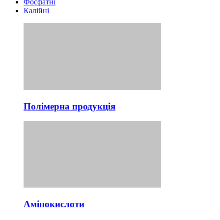
Фосфатні
Калійні
Полімерна продукція
Амінокислоти