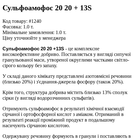
Сульфоамофос 20 20 + 13S
Код товару: #1240
Фасовка:
1.0 т.
Мінімальне замовлення:
1.0 т.
Ціну уточнюйте у менеджера
Сульфоамофос 20 20 +13
S
- це комплексне
високоефективне добриво. Поставляється у вигляді сипучої
гранульованої маси, утвореної округлими частками світло-
сірого кольору без запаху.
У складі даного хімікату представлені азотовмісні речовини
(близько 20%) і з'єднання-джерела фосфору (також 20%).
Крім того, структура добрива містить близько 13% сполук
сірки (у вигляді водорозчинних сульфатів).
Отримують сульфоамофос в результаті хімічної взаємодії
сірчаної і ортофосфорної кислот з аміаком. Отриманий в
результаті реакції проміжний продукт в подальшому
насичують сірчаною кислотою.
Одержувану речовину формують в гранули і поставляють в