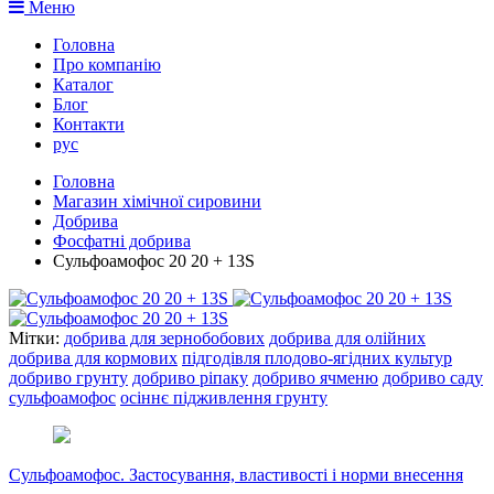
Меню
Головна
Про компанію
Каталог
Блог
Контакти
рус
Головна
Магазин хімічної сировини
Добрива
Фосфатні добрива
Сульфоамофос 20 20 + 13S
Мітки:
добрива для зернобобових
добрива для олійних
добрива для кормових
підгодівля плодово-ягідних культур
добриво грунту
добриво ріпаку
добриво ячменю
добриво саду
сульфоамофос
осіннє підживлення грунту
Сульфоамофос. Застосування, властивості і норми внесення