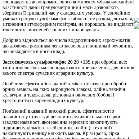
господарства агропромислового комплексу. Фізико-механічні
властивості даної гранулометричний маси дозволяють
зберігати її тривалий час у складських умовах. У звичайних
умовах гранули сульфоамофос стабільні, не розкладаються від
зіткнення з атмосферним повітрям, не порошать, не виділяють
токсичних і вогненебезпечних випаровувань.
Добриво відноситься до числа водорозчинних агрохімікатів,
що дозволяє рослинам легко засвоювати живильні речовини,
що знаходяться в його складі.
Застосовують сульфоамофос 20 20 +13
S
при обробці всіх
типів земель сільськогосподарського призначення, для посівів
всього спектра сучасних аграрних культур.
Особливу ефективність даний хімікат показує при обробці
орних земель, на яких вирощують злакові, олійні, технічні
культури, а також деякі різновиди овочевих (бобові і
хрестоцвітні) і коренеплідних культур.
Пов'язаний вказаний високий рівень ефективності з
наявністю у структурі речовини великої кількості сірки,
завдяки наявності якої насіння зернових накопичують
підвищену кількість клейковини, олійні (і технічні)
накопичують велику кількість масла. Крім цього, сірка
благотворно впливає на ріст і якість врожаю хрестоцвітих і