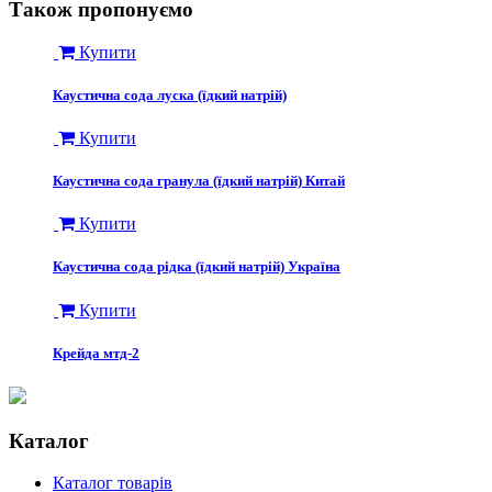
Також пропонуємо
Купити
Каустична сода луска (їдкий натрій)
Купити
Каустична сода гранула (їдкий натрій) Китай
Купити
Каустична сода рідка (їдкий натрій) Україна
Купити
Крейда мтд-2
Каталог
Каталог товарів