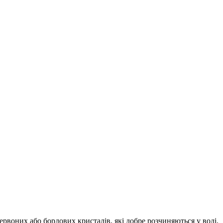
червоних або бордових кристалів, які добре розчиняються у воді,