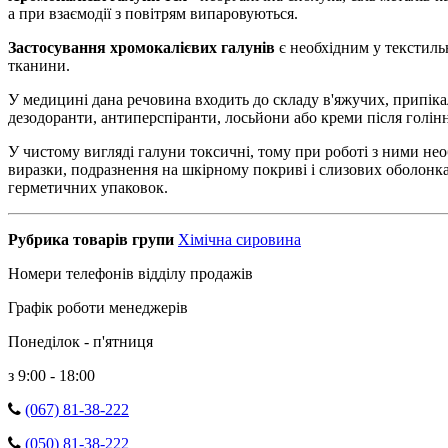
а при взаємодії з повітрям випаровуються.
Застосування хромокалієвих галунів
є необхідним у текстиль
тканини.
У медицині дана речовина входить до складу в'яжучих, припіка
дезодоранти, антиперспіранти, лосьйони або креми після голін
У чистому вигляді галуни токсичні, тому при роботі з ними не
виразки, подразнення на шкірному покриві і слизових оболонк
герметичних упаковок.
Рубрика товарів групи
Хімічна сировина
Номери телефонів відділу продажів
Графік роботи менеджерів
Понеділок - п'ятниця
з 9:00 - 18:00
(067) 81-38-222
(050) 81-38-222