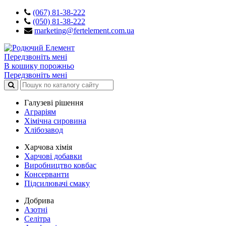
(067) 81-38-222
(050) 81-38-222
marketing@fertelement.com.ua
Передзвоніть мені
В кошику порожньо
Передзвоніть мені
Галузеві рішення
Аграріям
Хімічна сировина
Хлібозавод
Харчова хімія
Харчові добавки
Виробництво ковбас
Консерванти
Підсилювачі смаку
Добрива
Азотні
Селітра