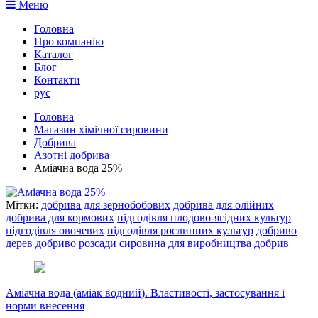
Меню
Головна
Про компанію
Каталог
Блог
Контакти
рус
Головна
Магазин хімічної сировини
Добрива
Азотні добрива
Аміачна вода 25%
Мітки:
добрива для зернобобових
добрива для олійних
добрива для кормових
підгодівля плодово-ягідних культур
підгодівля овочевих
підгодівля рослинних культур
добриво
дерев
добриво розсади
сировина для виробництва добрив
Аміачна вода (аміак водний). Властивості, застосування і
норми внесення