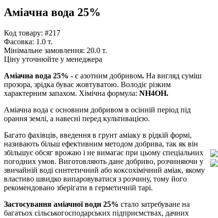
Аміачна вода 25%
Код товару: #217
Фасовка:
1.0 т.
Мінімальне замовлення:
20.0 т.
Ціну уточнюйте у менеджера
Аміачна вода 25% -
є азотним добривом
.
На вигляд суміш
прозора, зрідка буває жовтуватою. Володіє різким
характерним запахом. Хімічна формула:
NH4OH.
Аміачна вода є основним добривом в осінній період під
орання землі, а навесні перед культивацією.
Багато фахівців, введення в грунт аміаку в рідкій формі,
називають більш ефективним методом добрива, так як він
збільшує обсяг врожаю і не вимагає при цьому спеціальних
погодних умов. Виготовляють дане добриво, розчиняючи у
звичайній воді синтетичний або коксохімічний аміак, якому
властиво швидко випаровуватися з розчину, тому його
рекомендовано зберігати в герметичній тарі.
Застосування аміачної води 25%
стало затребуване на
багатьох сільськогосподарських підприємствах, дачних