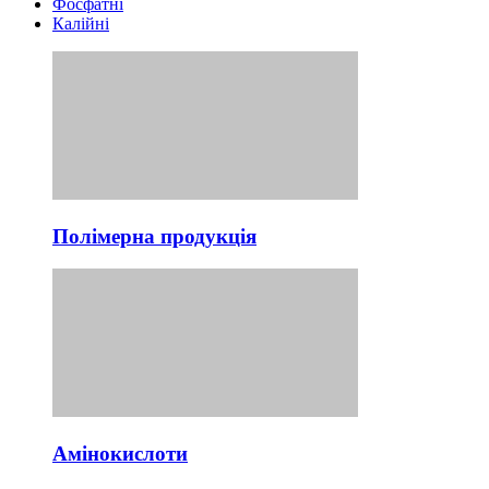
Фосфатні
Калійні
Полімерна продукція
Амінокислоти