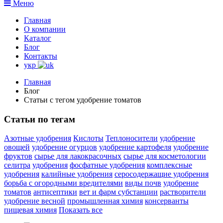
Меню
Главная
О компании
Каталог
Блог
Контакты
укр
Главная
Блог
Статьи с тегом удобрение томатов
Статьи по тегам
Азотные удобрения
Кислоты
Теплоносители
удобрение
овощей
удобрение огурцов
удобрение картофеля
удобрение
фруктов
сырье для лакокрасочных
сырье для косметологии
селитра
удобрения
фосфатные удобрения
комплексные
удобрения
калийные удобрения
серосодержащие удобрения
борьба с огородными вредителями
виды почв
удобрение
томатов
антисептики
вет и фарм субстанции
растворители
удобрение весной
промышленная химия
консерванты
пищевая химия
Показать все