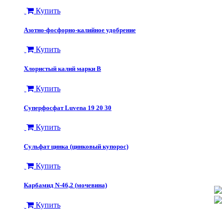
Купить
Азотно-фосфорно-калийное удобрение
Купить
Хлористый калий марки В
Купить
Суперфосфат Luvena 19 20 30
Купить
Сульфат цинка (цинковый купорос)
Купить
Карбамид N-46,2 (мочевина)
Купить