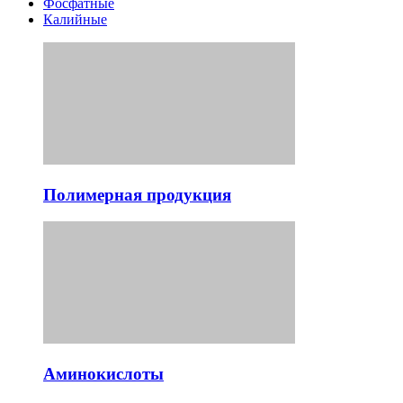
Фосфатные
Калийные
Полимерная продукция
Аминокислоты