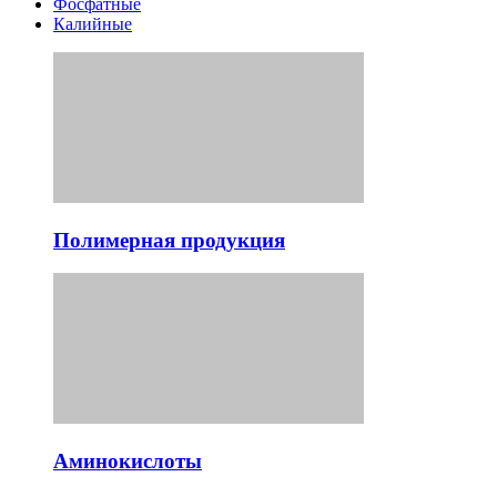
Фосфатные
Калийные
Полимерная продукция
Аминокислоты