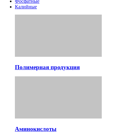
Фосфатные
Калийные
Полимерная продукция
Аминокислоты