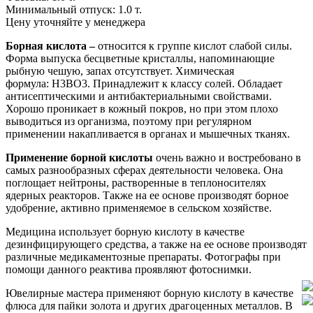
Минимальный отпуск:
1.0 т.
Цену уточняйте у менеджера
Борная кислота –
относится к группе кислот слабой силы.
Форма выпуска бесцветные кристаллы, напоминающие
рыбную чешую, запах отсутствует. Химическая
формула: Н3ВО3. Принадлежит к классу солей. Обладает
антисептическими и антибактериальными свойствами.
Хорошо проникает в кожный покров, но при этом плохо
выводиться из организма, поэтому при регулярном
применении накапливается в органах и мышечных тканях.
Применение борной кислоты
очень важно и востребовано в
самых разнообразных сферах деятельности человека. Она
поглощает нейтроны, растворенные в теплоносителях
ядерных реакторов. Также на ее основе производят борное
удобрение, активно применяемое в сельском хозяйстве.
Медицина использует борную кислоту в качестве
дезинфицирующего средства, а также на ее основе производят
различные медикаментозные препараты. Фотографы при
помощи данного реактива проявляют фотоснимки.
Ювелирные мастера применяют борную кислоту в качестве
флюса для пайки золота и других драгоценных металлов. В