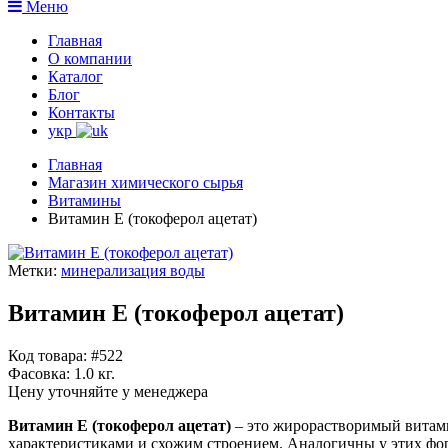
Меню
Главная
О компании
Каталог
Блог
Контакты
укр
Главная
Магазин химического сырья
Витамины
Витамин E (токоферол ацетат)
Метки:
минерализация воды
Витамин E (токоферол ацетат)
Код товара: #522
Фасовка:
1.0 кг.
Цену уточняйте у менеджера
Витамин E (токоферол ацетат)
– это жирорастворимый витам
характеристиками и схожим строением. Аналогичны у этих фор