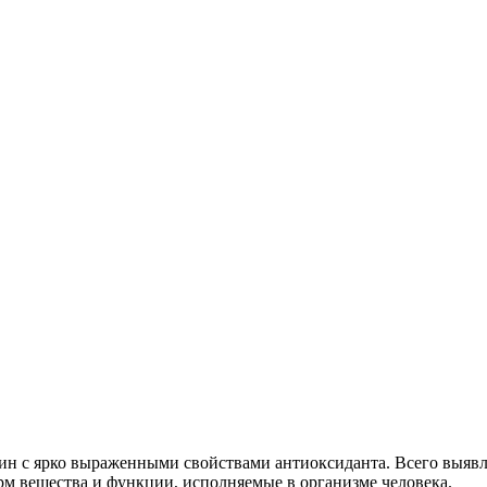
ин с ярко выраженными свойствами антиоксиданта. Всего выяв
м вещества и функции, исполняемые в организме человека.