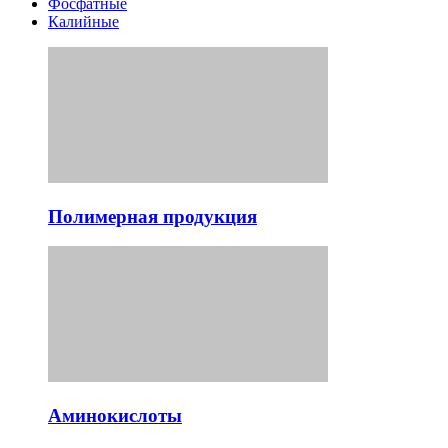
Фосфатные
Калийные
Полимерная продукция
Аминокислоты