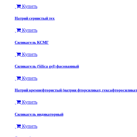
Купить
Натрий сернистый тех
Купить
Силикагель КСМГ
Купить
Силикагель (Silica gel) фасованный
Купить
Натрий кремнефтористый (натрия фторсиликат, гексафторосиликат
Купить
​Силикагель индикаторный
Купить