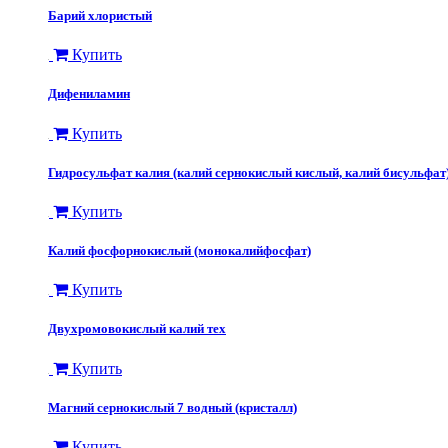
Барий хлористый
Купить
Дифениламин
Купить
Гидросульфат калия (калий сернокислый кислый, калий бисульфат
Купить
Калий фосфорнокислый (монокалийфосфат)
Купить
Двухромовокислый калий тех
Купить
Магний сернокислый 7 водный (кристалл)
Купить