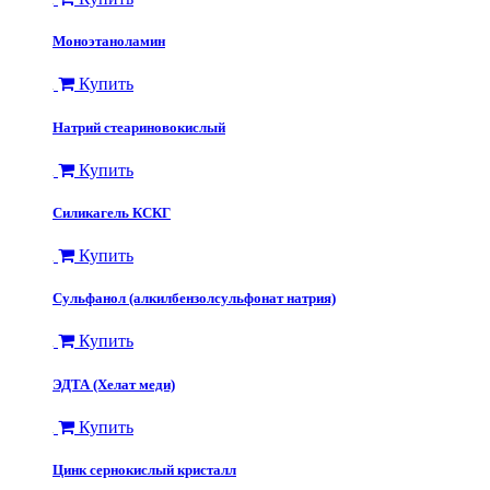
Моноэтаноламин
Купить
Натрий стеариновокислый
Купить
Силикагель КСКГ
Купить
Сульфанол (алкилбензолсульфонат натрия)
Купить
ЭДТА (Хелат меди)
Купить
Цинк сернокислый кристалл