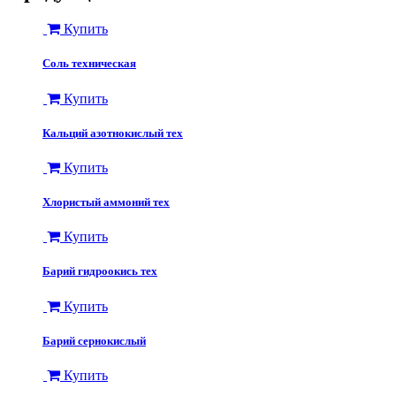
Купить
Соль техническая
Купить
Кальций азотнокислый тех
Купить
Хлористый аммоний тех
Купить
Барий гидроокись тех
Купить
Барий сернокислый
Купить