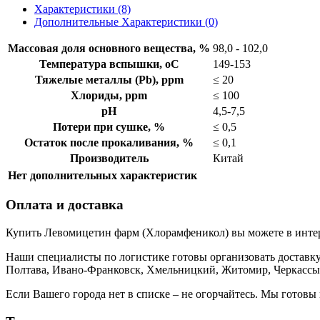
Характеристики (8)
Дополнительные Характеристики (0)
Массовая доля основного вещества, %
98,0 - 102,0
Температура вспышки, оС
149-153
Тяжелые металлы (Pb), ppm
≤ 20
Хлориды, ppm
≤ 100
pH
4,5-7,5
Потери при сушке, %
≤ 0,5
Остаток после прокаливания, %
≤ 0,1
Производитель
Китай
Нет дополнительных характеристик
Оплата и доставка
Купить Левомицетин фарм (Хлорамфеникол) вы можете в интер
Наши специалисты по логистике готовы организовать доставку 
Полтава, Ивано-Франковск, Хмельницкий, Житомир, Черкассы,
Если Вашего города нет в списке – не огорчайтесь. Мы готов