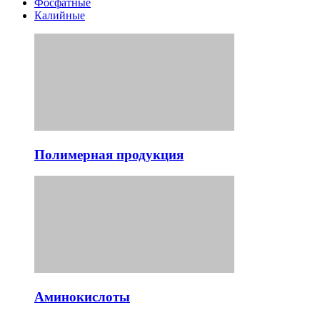
Фосфатные
Калийные
Полимерная продукция
Аминокислоты