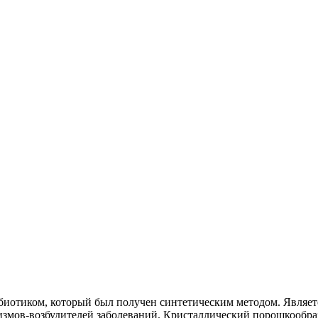
биотиком, который был получен синтетическим методом. Являет
мов-возбудителей заболеваний. Кристаллический порошкообраз