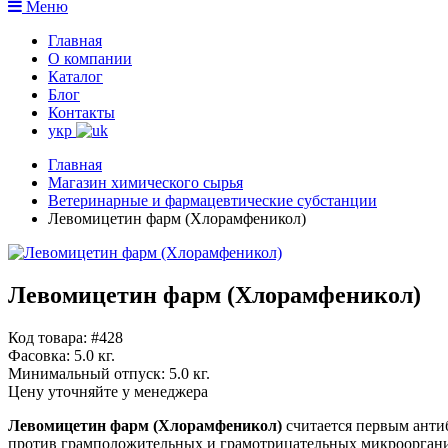
Меню
Главная
О компании
Каталог
Блог
Контакты
укр
Главная
Магазин химического сырья
Ветеринарные и фармацевтические субстанции
Левомицетин фарм (Хлорамфеникол)
Левомицетин фарм (Хлорамфеникол)
Код товара: #428
Фасовка:
5.0 кг.
Минимальный отпуск:
5.0 кг.
Цену уточняйте у менеджера
Левомицетин фарм (Хлорамфеникол)
считается первым анти
против грамположительных и грамотрицательных микроорганиз