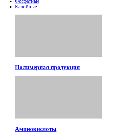
Фосфатные
Калийные
Полимерная продукция
Аминокислоты