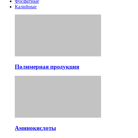
Фосфатные
Калийные
Полимерная продукция
Аминокислоты