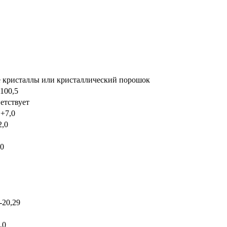
 кристаллы или кристаллический порошок
 100,5
етствует
 +7,0
2,0
20
-20,29
2,0