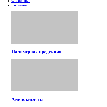
Фосфатные
Калийные
Полимерная продукция
Аминокислоты