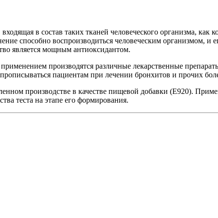
 входящая в состав таких тканей человеческого организма, как к
ение способно воспроизводиться человеческим организмом, и ег
ство является мощным антиоксидантом.
о применением производятся различные лекарственные препарат
 прописываться пациентам при лечении бронхитов и прочих бол
енном производстве в качестве пищевой добавки (Е920). Приме
тва теста на этапе его формирования.