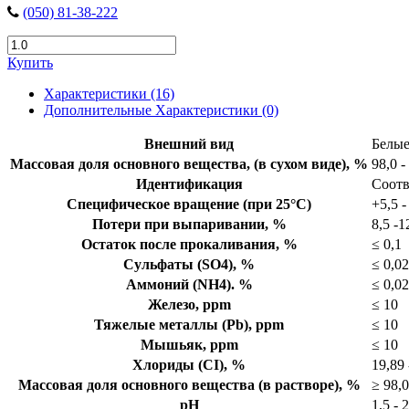
(050) 81-38-222
Купить
Характеристики (16)
Дополнительные Характеристики (0)
Внешний вид
Белые
Массовая доля основного вещества, (в сухом виде), %
98,0 -
Идентификация
Соотв
Специфическое вращение (при 25°С)
+5,5 -
Потери при выпаривании, %
8,5 -1
Остаток после прокаливания, %
≤ 0,1
Сульфаты (SO4), %
≤ 0,0
Аммоний (NH4). %
≤ 0,02
Железо, ppm
≤ 10
Тяжелые металлы (Pb), ppm
≤ 10
Мышьяк, ppm
≤ 10
Хлориды (СI), %
19,89 
Массовая доля основного вещества (в растворе), %
≥ 98,0
рН
1,5 - 