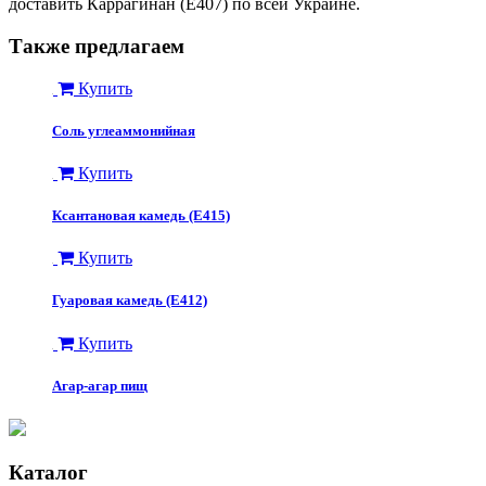
доставить Каррагинан (Е407) по всей Украине.
Также предлагаем
Купить
Соль углеаммонийная
Купить
Ксантановая камедь (Е415)
Купить
Гуаровая камедь (Е412)
Купить
Агар-агар пищ
Каталог