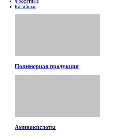
Фосфатные
Калийные
Полимерная продукция
Аминокислоты