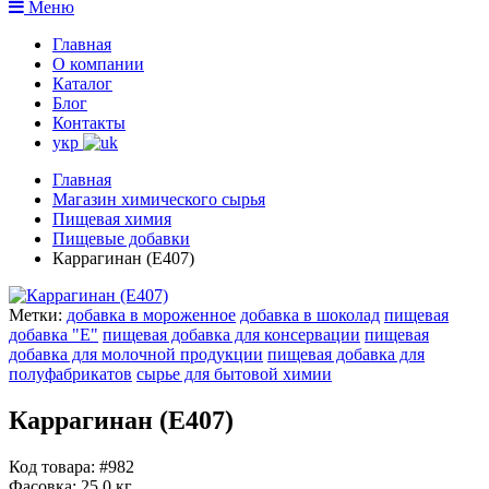
Меню
Главная
О компании
Каталог
Блог
Контакты
укр
Главная
Магазин химического сырья
Пищевая химия
Пищевые добавки
Каррагинан (Е407)
Метки:
добавка в мороженное
добавка в шоколад
пищевая
добавка "Е"
пищевая добавка для консервации
пищевая
добавка для молочной продукции
пищевая добавка для
полуфабрикатов
сырье для бытовой химии
Каррагинан (Е407)
Код товара: #982
Фасовка:
25.0 кг.