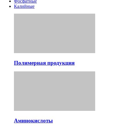
Фосфатные
Калийные
Полимерная продукция
Аминокислоты