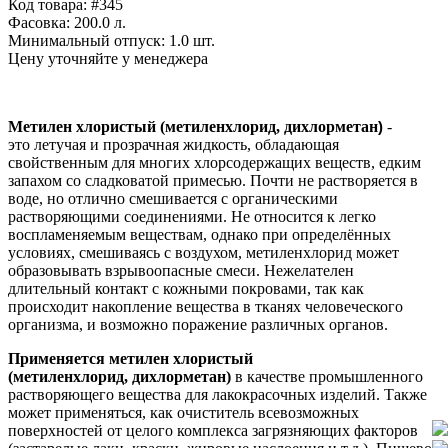
Код товара: #345
Фасовка:
200.0 л.
Минимальный отпуск:
1.0 шт.
Цену уточняйте у менеджера
Метилен хлористый (метиленхлорид,
дихлорметан
)
-
это
летучая и прозрачная жидкость, обладающая
свойственным для многих хлорсодержащих веществ, едким
запахом со сладковатой примесью. Почти не растворяется в
воде, но отлично смешивается с органическими
растворяющими соединениями. Не относится к легко
воспламеняемым веществам, однако при определённых
условиях, смешиваясь с воздухом, метиленхлорид может
образовывать взрывоопасные смеси. Нежелателен
длительный контакт с кожными покровами, так как
происходит накопление вещества в тканях человеческого
организма, и возможно поражение различных органов.
Применяется метилен хлористый
(метиленхлорид,
дихлорметан)
в качестве промышленного
растворяющего вещества для лакокрасочных изделий. Также
может применяться, как очиститель всевозможных
поверхностей от целого комплекса загрязняющих факторов