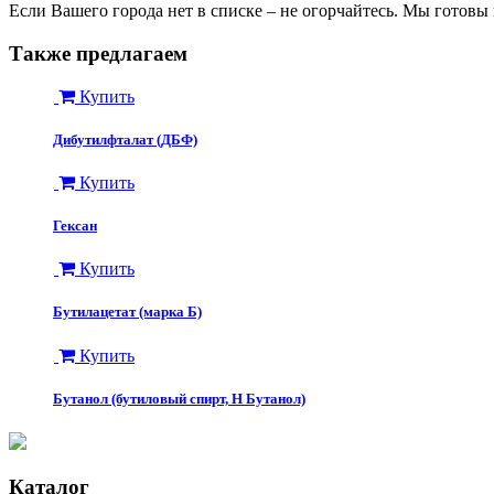
Если Вашего города нет в списке – не огорчайтесь. Мы готов
Также предлагаем
Купить
Дибутилфталат (ДБФ)
Купить
Гексан
Купить
Бутилацетат (марка Б)
Купить
Бутанол (бутиловый спирт, Н Бутанол)
Каталог