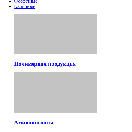
Фосфатные
Калийные
Полимерная продукция
Аминокислоты