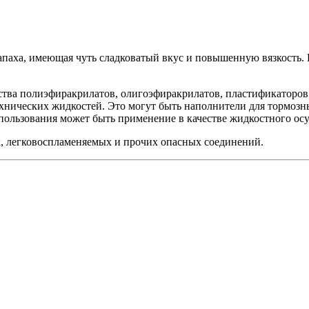
 запаха, имеющая чуть сладковатый вкус и повышенную вязкост
дства полиэфиракрилатов, олигоэфиракрилатов, пластификаторов
хнических жидкостей. Это могут быть наполнители для тормозны
льзования может быть применение в качестве жидкостного осуш
х, легковоспламеняемых и прочих опасных соединений.