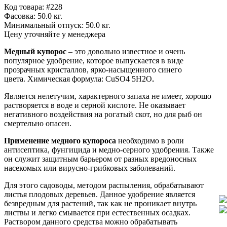
Код товара: #228
Фасовка:
50.0 кг.
Минимальный отпуск:
50.0 кг.
Цену уточняйте у менеджера
Медный купорос
–
это довольно известное и очень
популярное удобрение, которое выпускается в виде
прозрачных кристаллов, ярко-насыщенного синего
цвета. Химическая формула: CuSO4 5Н2О
.
Является нелетучим, характерного запаха не имеет, хорошо
растворяется в воде и серной кислоте.
Не оказывает
негативного воздействия на рогатый скот, но для рыб он
смертельно опасен.
Применение медного купороса
необходимо в роли
антисептика, фунгицида и медно-серного удобрения. Также
он служит защитным барьером от разных вредоносных
насекомых или вирусно-грибковых заболеваний.
Для этого садоводы, методом распыления, обрабатывают
листья плодовых деревьев. Данное удобрение является
безвредным для растений, так как не проникает внутрь
листвы и легко смывается при естественных осадках.
Раствором данного средства можно обрабатывать