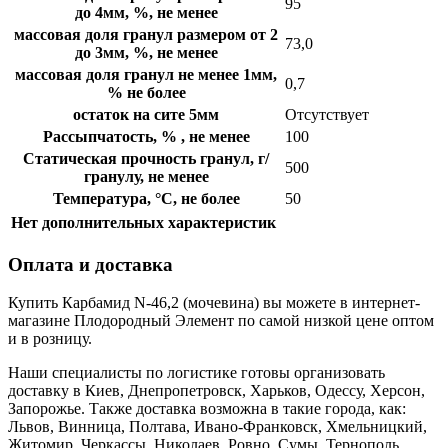
95
до 4мм, %, не менее
массовая доля гранул размером от 2
73,0
до 3мм, %, не менее
массовая доля гранул не менее 1мм,
0,7
% не более
остаток на сите 5мм
Отсутствует
Рассыпчатость, % , не менее
100
Статическая прочность гранул, г/
500
гранулу, не менее
Температура, °С, не более
50
Нет дополнительных характеристик
Оплата и доставка
Купить Карбамид N-46,2 (мочевина) вы можете в интернет-
магазине Плодородный Элемент по самой низкой цене оптом
и в розницу.
Наши специалисты по логистике готовы организовать
доставку в Киев, Днепропетровск, Харьков, Одессу, Херсон,
Запорожье. Также доставка возможна в такие города, как:
Львов, Винница, Полтава, Ивано-Франковск, Хмельницкий,
Житомир, Черкассы, Николаев, Ровно, Сумы, Тернополь,