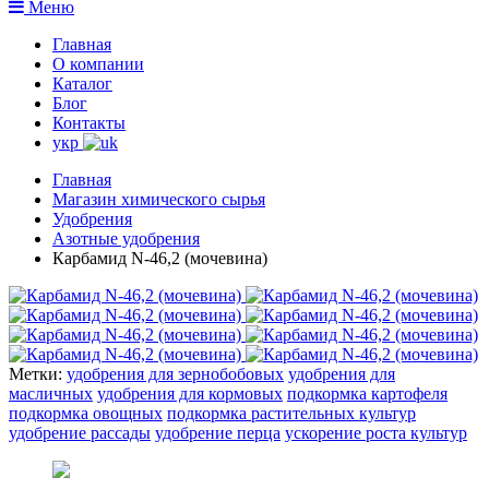
Меню
Главная
О компании
Каталог
Блог
Контакты
укр
Главная
Магазин химического сырья
Удобрения
Азотные удобрения
Карбамид N-46,2 (мочевина)
Метки:
удобрения для зернобобовых
удобрения для
масличных
удобрения для кормовых
подкормка картофеля
подкормка овощных
подкормка растительных культур
удобрение рассады
удобрение перца
ускорение роста культур