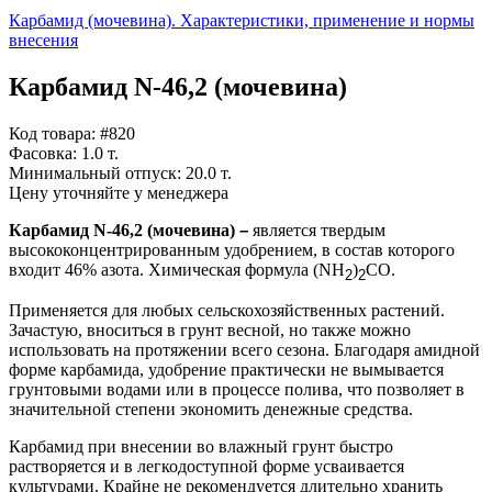
Карбамид (мочевина). Характеристики, применение и нормы
внесения
Карбамид N-46,2 (мочевина)
Код товара: #820
Фасовка:
1.0 т.
Минимальный отпуск:
20.0 т.
Цену уточняйте у менеджера
Карбамид N-46,2
(мочевина)
–
является твердым
высококонцентрированным удобрением, в состав которого
входит 46% азота. Химическая формула (NH
)
СО.
2
2
Применяется для любых сельскохозяйственных растений.
Зачастую, вноситься в грунт весной, но также можно
использовать на протяжении всего сезона. Благодаря амидной
форме карбамида, удобрение практически не вымывается
грунтовыми водами или в процессе полива, что позволяет в
значительной степени экономить денежные средства.
Карбамид при внесении во влажный грунт быстро
растворяется и в легкодоступной форме усваивается
культурами. Крайне не рекомендуется длительно хранить