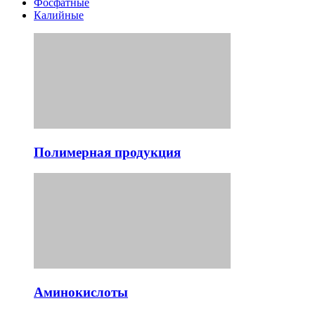
Фосфатные
Калийные
Полимерная продукция
Аминокислоты