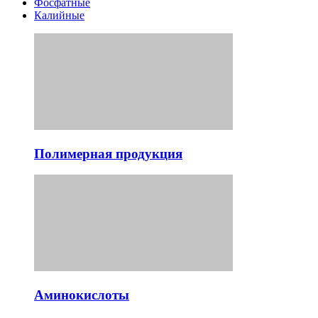
Фосфатные
Калийные
Полимерная продукция
Аминокислоты